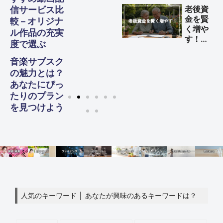
益を得
老後資
信サービス比
る方法
金を賢
較 – オリジナ
く増や
ル作品の充実
す！
度で選ぶ
60代
からの
音楽サブスク
生活設
の魅力とは？
計ガイ
あなたにぴっ
ド
たりのプラン
を見つけよう
人気のキーワード │ あなたが興味のあるキーワードは？