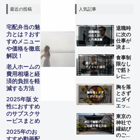
最近の投稿
人気記事
宅配弁当の魅
退職時
力とは？おす
に次の
グル
グル
グル
仕事が
スピリ
スピリ
スピリ
すめメニュー
ガジェ
ビジネ
ファイ
美容・
ガジェ
ビジネ
ファイ
美容・
ガジェ
ビジネ
ファイ
美容・
Other
Other
Other
旅行
旅行
旅行
決まっ
や価格を徹底
ていな
メ・フ
メ・フ
メ・フ
チュア
チュア
チュア
解説！
食事制
ナンス
ナンス
ナンス
ット
健康
ット
健康
ット
健康
ス
ス
ス
い理由
S
S
S
限なし
Travel
Travel
Travel
の伝え
老人ホームの
ード
ード
ード
ル
ル
ル
で筋ト
方と円
費用相場と経
Business
Business
Business
Gadgets
Gadgets
Gadgets
Finance
Finance
Finance
Beauty
Beauty
Beauty
レによ
満退職
済的負担を軽
るダイ
のため
Gourmet・
Gourmet・
Gourmet・
胸を落
Spiritual
Spiritual
Spiritual
減する方法
エット
のポイ
Food
Food
Food
とさず
を成功
ント
2025年版 女
にダイ
させる
エット
性におすすめ
方法
する方
のサブスクサ
東京の
法
ービスまとめ
神社で
縁結び
2025年のお
のご利
すすめ動画配