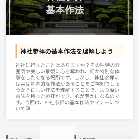
神社参拝の基本作法を理解しよう
神社に行ったことはありますか？その独特の雰
囲気や美しい景観に心を奪われ、何か特別な体
験をしたくなる場所です。しかし、神社参拝に
は実は基本的な作法があることをご存知でしょ
うか？正しい作法を理解することで、より深い
意味を持った参拝ができ、心が豊かになるので
す。今回は、神社参拝の基本作法やマナーにつ
いて詳