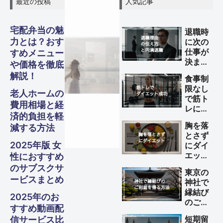
最近の投稿
人気記事
宅配弁当の魅
退職時
力とは？おす
に次の
グル
グル
グル
スピリ
スピリ
スピリ
仕事が
すめメニュー
ガジェ
ビジネ
ファイ
美容・
ガジェ
ビジネ
ファイ
美容・
ガジェ
ビジネ
ファイ
美容・
Other
Other
Other
旅行
旅行
旅行
決まっ
や価格を徹底
メ・フ
メ・フ
メ・フ
チュア
チュア
チュア
ていな
解説！
ナンス
ナンス
ナンス
ット
健康
ット
健康
ット
健康
ス
ス
ス
食事制
S
S
S
い理由
Travel
Travel
Travel
限なし
の伝え
ード
ード
ード
老人ホームの
ル
ル
ル
で筋ト
方と円
Business
Business
Business
Gadgets
Gadgets
Gadgets
Finance
Finance
Finance
Beauty
Beauty
Beauty
費用相場と経
レによ
満退職
済的負担を軽
るダイ
Gourmet・
Gourmet・
Gourmet・
のため
Spiritual
Spiritual
Spiritual
胸を落
減する方法
Food
Food
Food
エット
のポイ
とさず
を成功
ント
2025年版 女
にダイ
させる
エット
性におすすめ
方法
する方
のサブスクサ
東京の
法
ービスまとめ
神社で
縁結び
2025年のお
のご利
すすめ動画配
益を得
短期留
信サービス比
る方法