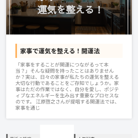
家事で運気を整える！開運法
「家事をすることが開運につながるって本
当？」そんな疑問を持ったことはありません
か？実は、日々の家事が私たちの運気を整える
大切な行動であることをご存知でしょうか。家
事はただの作業ではなく、自分を愛し、ポジテ
ィブなエネルギーを生み出す重要なプロセスな
のです。 江原啓之さんが提唱する開運法では、
家事を通じ