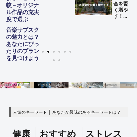
金を賢
較 – オリジナ
く増や
ル作品の充実
す！
度で選ぶ
60代
からの
音楽サブスク
生活設
の魅力とは？
計ガイ
あなたにぴっ
ド
たりのプラン
を見つけよう
人気のキーワード │ あなたが興味のあるキーワードは？
健康
おすすめ
ストレス