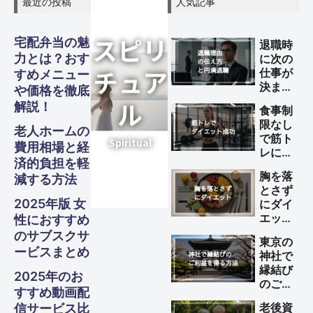
最近の投稿
人気記事
グル
グル
グル
スピリ
スピリ
スピリ
宅配弁当の魅
退職時
ガジェ
ビジネ
ファイ
美容・
ガジェ
ビジネ
ファイ
美容・
ガジェ
ビジネ
ファイ
美容・
力とは？おす
に次の
Other
Other
Other
メ・フ
メ・フ
メ・フ
チュア
チュア
チュア
旅行
旅行
旅行
仕事が
すめメニュー
ナンス
ナンス
ナンス
ット
健康
ット
健康
ット
健康
ス
ス
ス
決まっ
や価格を徹底
S
S
S
ード
ード
ード
ル
ル
ル
ていな
Travel
Travel
Travel
解説！
食事制
い理由
Business
Business
Business
Gadgets
Gadgets
Gadgets
Finance
Finance
Finance
Beauty
Beauty
Beauty
限なし
の伝え
老人ホームの
Gourmet・
Gourmet・
Gourmet・
Spiritual
Spiritual
Spiritual
で筋ト
方と円
Food
Food
Food
費用相場と経
レによ
満退職
済的負担を軽
るダイ
のため
胸を落
減する方法
エット
のポイ
とさず
を成功
ント
2025年版 女
にダイ
させる
エット
性におすすめ
方法
する方
のサブスクサ
東京の
法
ービスまとめ
神社で
縁結び
2025年のお
のご利
すすめ動画配
益を得
老後資
信サービス比
る方法