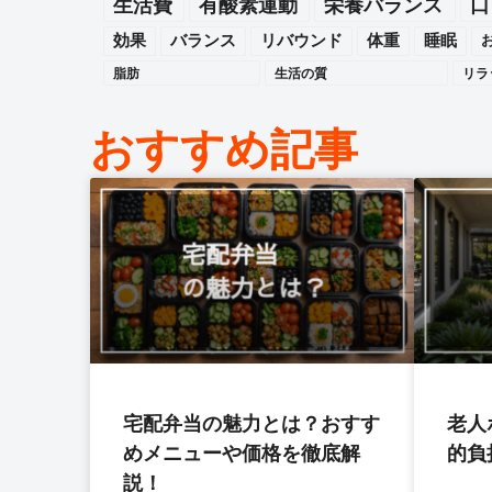
生活費
有酸素運動
栄養バランス
口
効果
バランス
リバウンド
体重
睡眠
脂肪
生活の質
リラ
おすすめ記事
宅配弁当の魅力とは？おすす
老人
めメニューや価格を徹底解
的負
説！