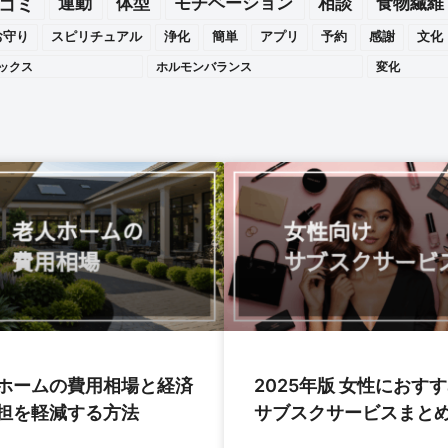
運動
体型
モチベーション
相談
食物繊維
コミ
お守り
スピリチュアル
浄化
簡単
アプリ
予約
感謝
文化
ックス
ホルモンバランス
変化
ホームの費用相場と経済
2025年版 女性におす
担を軽減する方法
サブスクサービスまと