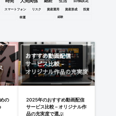
時間
人間関係
継続
生活
目標設定
スマートフォン
リスク
資産運用
資産形成
投資
幸運
経験
すめの
2025年のおすすめ動画配信
め
サービス比較 – オリジナル作
品の充実度で選ぶ