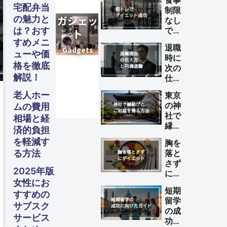
食事
宅配弁当
制限
の魅力と
なし
は？おす
で筋
トレ
すめメニ
退職
によ
ューや価
時に
るダ
格を徹底
次の
イエ
解説！
仕事
ット
が決
を成
老人ホー
東京
まっ
功さ
の神
ムの費用
てい
せる
社で
相場と経
ない
方法
縁結
理由
済的負担
びの
の伝
を軽減す
胸を
ご利
え方
る方法
落と
益を
と円
さず
得る
満退
2025年版
にダ
方法
職の
女性にお
イエ
ため
短期
ット
すすめの
のポ
留学
する
サブスク
イン
の成
方法
サービス
ト
功に