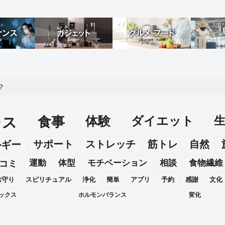
？
レス
食事
体験
ダイエット
ルギー
サポート
ストレッチ
筋トレ
自然
運動
体型
モチベーション
相談
食物繊維
コミ
お守り
スピリチュアル
浄化
簡単
アプリ
予約
感謝
文化
ックス
ホルモンバランス
変化