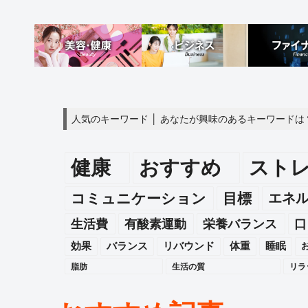
人気のキーワード │ あなたが興味のあるキーワードは
健康
おすすめ
スト
エネ
コミュニケーション
目標
生活費
有酸素運動
栄養バランス
口
効果
バランス
リバウンド
体重
睡眠
脂肪
生活の質
リラ