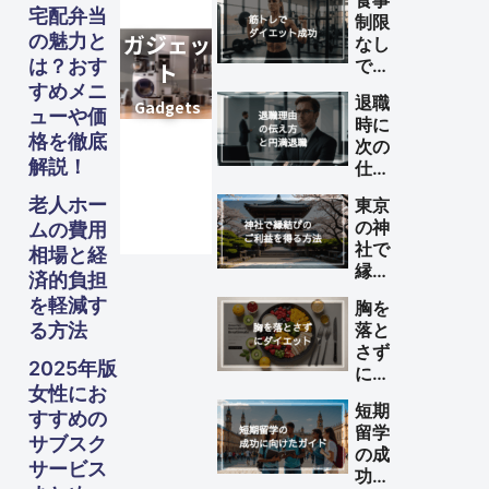
食事
宅配弁当
制限
の魅力と
なし
は？おす
で筋
トレ
すめメニ
退職
によ
ューや価
時に
るダ
格を徹底
次の
イエ
解説！
仕事
ット
が決
を成
老人ホー
東京
まっ
功さ
の神
ムの費用
てい
せる
社で
相場と経
ない
方法
縁結
理由
済的負担
びの
の伝
を軽減す
胸を
ご利
え方
る方法
落と
益を
と円
さず
得る
満退
2025年版
にダ
方法
職の
女性にお
イエ
ため
短期
ット
すすめの
のポ
留学
する
サブスク
イン
の成
方法
サービス
ト
功に