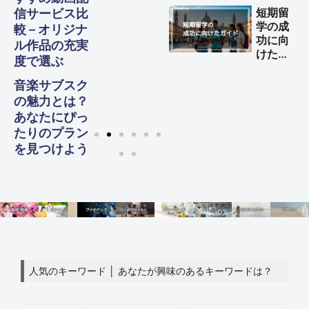
する方
短期留
信サービス比
法
学の成
較 – オリジナ
功に向
ル作品の充実
けた完
度で選ぶ
全ガイ
ド
音楽サブスク
の魅力とは？
あなたにぴっ
たりのプラン
を見つけよう
人気のキーワード │ あなたが興味のあるキーワードは？