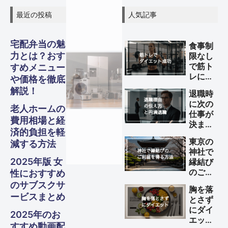
最近の投稿
人気記事
宅配弁当の魅
食事制
力とは？おす
限なし
で筋ト
すめメニュー
グル
グル
グル
スピリ
スピリ
スピリ
レによ
ガジェ
ビジネ
ファイ
美容・
ガジェ
ビジネ
ファイ
美容・
ガジェ
ビジネ
ファイ
美容・
Other
Other
Other
や価格を徹底
旅行
旅行
旅行
るダイ
解説！
退職時
エット
メ・フ
メ・フ
メ・フ
チュア
チュア
チュア
ナンス
ナンス
ナンス
ット
健康
ット
健康
ット
健康
ス
ス
ス
S
S
S
に次の
を成功
Travel
Travel
Travel
老人ホームの
仕事が
させる
費用相場と経
ード
ード
ード
ル
ル
ル
決まっ
方法
Business
Business
Business
Gadgets
Gadgets
Gadgets
Finance
Finance
Finance
Beauty
Beauty
Beauty
済的負担を軽
ていな
東京の
減する方法
い理由
Gourmet・
Gourmet・
Gourmet・
Spiritual
Spiritual
Spiritual
神社で
の伝え
Food
Food
Food
2025年版 女
縁結び
方と円
のご利
性におすすめ
満退職
益を得
のサブスクサ
のため
胸を落
る方法
のポイ
ービスまとめ
とさず
ント
にダイ
2025年のお
エット
すすめ動画配