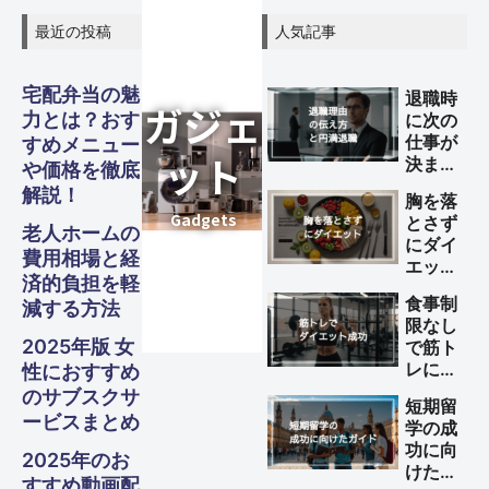
最近の投稿
人気記事
宅配弁当の魅
退職時
力とは？おす
に次の
仕事が
すめメニュー
決まっ
や価格を徹底
ていな
解説！
胸を落
い理由
とさず
の伝え
老人ホームの
にダイ
方と円
費用相場と経
エット
満退職
済的負担を軽
する方
のため
食事制
減する方法
法
のポイ
限なし
ント
2025年版 女
で筋ト
レによ
性におすすめ
るダイ
のサブスクサ
短期留
エット
ービスまとめ
学の成
を成功
功に向
させる
2025年のお
けた完
方法
すすめ動画配