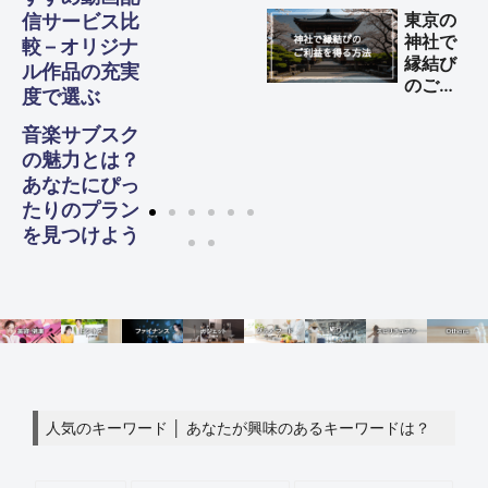
全ガイ
東京の
信サービス比
ド
神社で
較 – オリジナ
縁結び
ル作品の充実
のご利
度で選ぶ
益を得
る方法
音楽サブスク
の魅力とは？
あなたにぴっ
たりのプラン
を見つけよう
人気のキーワード │ あなたが興味のあるキーワードは？