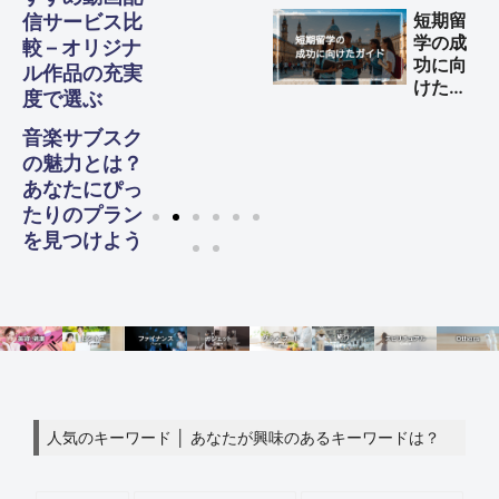
する方
短期留
信サービス比
法
学の成
較 – オリジナ
功に向
ル作品の充実
けた完
度で選ぶ
全ガイ
ド
音楽サブスク
の魅力とは？
あなたにぴっ
たりのプラン
を見つけよう
人気のキーワード │ あなたが興味のあるキーワードは？