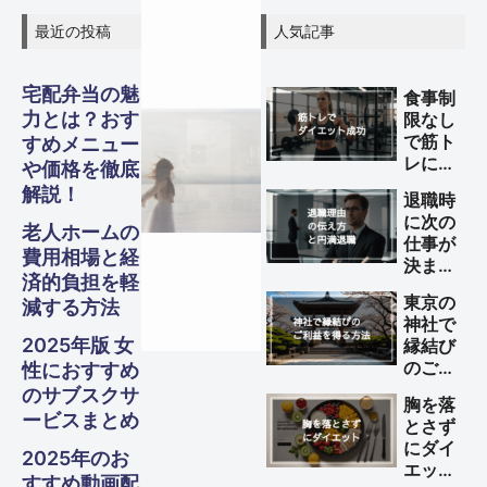
最近の投稿
人気記事
宅配弁当の魅
食事制
力とは？おす
限なし
で筋ト
すめメニュー
グル
グル
グル
スピリ
スピリ
スピリ
ガジェ
ビジネ
ファイ
美容・
ガジェ
ビジネ
ファイ
美容・
ガジェ
ビジネ
ファイ
美容・
レによ
Other
Other
Other
旅行
旅行
旅行
や価格を徹底
るダイ
解説！
退職時
メ・フ
メ・フ
メ・フ
チュア
チュア
チュア
エット
ナンス
ナンス
ナンス
ット
健康
ット
健康
ット
健康
ス
ス
ス
S
S
S
に次の
を成功
Travel
Travel
Travel
老人ホームの
仕事が
させる
ード
ード
ード
ル
ル
ル
費用相場と経
決まっ
方法
Business
Business
Business
Gadgets
Gadgets
Gadgets
Finance
Finance
Finance
Beauty
Beauty
Beauty
済的負担を軽
ていな
東京の
減する方法
い理由
Gourmet・
Gourmet・
Gourmet・
Spiritual
Spiritual
Spiritual
神社で
の伝え
Food
Food
Food
2025年版 女
縁結び
方と円
のご利
性におすすめ
満退職
益を得
のサブスクサ
のため
胸を落
る方法
のポイ
ービスまとめ
とさず
ント
にダイ
2025年のお
エット
すすめ動画配