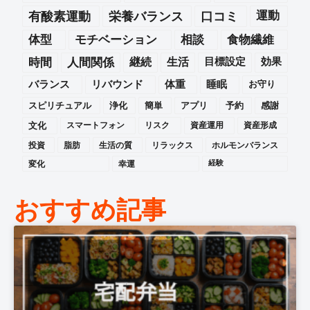
運動
有酸素運動
栄養バランス
口コミ
体型
モチベーション
相談
食物繊維
時間
人間関係
継続
生活
目標設定
効果
バランス
リバウンド
体重
睡眠
お守り
スピリチュアル
浄化
簡単
アプリ
予約
感謝
文化
スマートフォン
リスク
資産運用
資産形成
投資
脂肪
生活の質
リラックス
ホルモンバランス
変化
幸運
経験
おすすめ記事