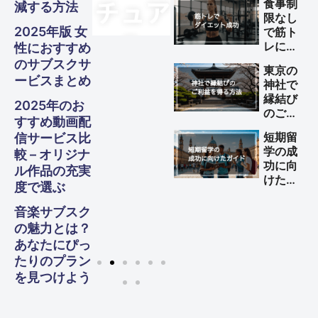
食事制
減する方法
法
のポイ
限なし
ント
2025年版 女
で筋ト
レによ
性におすすめ
るダイ
のサブスクサ
東京の
エット
ービスまとめ
神社で
を成功
縁結び
させる
2025年のお
のご利
方法
すすめ動画配
益を得
短期留
信サービス比
る方法
学の成
較 – オリジナ
功に向
ル作品の充実
けた完
度で選ぶ
全ガイ
ド
音楽サブスク
の魅力とは？
あなたにぴっ
たりのプラン
を見つけよう