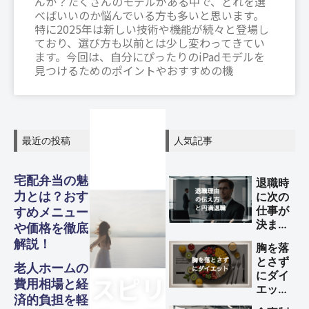
んか？たくさんのモデルがある中で、どれを選
べばいいのか悩んでいる方も多いと思います。
特に2025年は新しい技術や機能が続々と登場し
ており、選び方も以前とは少し変わってきてい
ます。今回は、自分にぴったりのiPadモデルを
見つけるためのポイントやおすすめの機
最近の投稿
人気記事
グル
グル
グル
スピリ
スピリ
スピリ
宅配弁当の魅
退職時
ガジェ
ビジネ
ファイ
美容・
ガジェ
ビジネ
ファイ
美容・
ガジェ
ビジネ
ファイ
美容・
力とは？おす
に次の
Other
Other
Other
メ・フ
メ・フ
メ・フ
チュア
チュア
チュア
旅行
旅行
旅行
仕事が
すめメニュー
ナンス
ナンス
ナンス
ット
健康
ット
健康
ット
健康
ス
ス
ス
決まっ
や価格を徹底
S
S
S
ード
ード
ード
ル
ル
ル
ていな
Travel
Travel
Travel
解説！
胸を落
い理由
Business
Business
Business
Gadgets
Gadgets
Gadgets
Finance
Finance
Finance
Beauty
Beauty
Beauty
とさず
の伝え
老人ホームの
Gourmet・
Gourmet・
Gourmet・
Spiritual
Spiritual
Spiritual
にダイ
方と円
Food
Food
Food
費用相場と経
エット
満退職
済的負担を軽
する方
のため