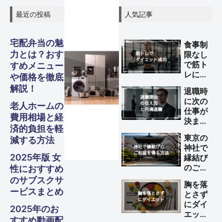
最近の投稿
人気記事
宅配弁当の魅
食事制
力とは？おす
限なし
で筋ト
すめメニュー
レによ
や価格を徹底
グル
グル
グル
スピリ
スピリ
スピリ
ガジェ
ビジネ
ファイ
美容・
ガジェ
ビジネ
ファイ
美容・
ガジェ
ビジネ
ファイ
美容・
Other
Other
Other
旅行
旅行
旅行
るダイ
解説！
退職時
エット
に次の
メ・フ
メ・フ
メ・フ
チュア
チュア
チュア
ナンス
ナンス
ナンス
ット
健康
ット
健康
ット
健康
ス
ス
ス
S
S
S
を成功
老人ホームの
Travel
Travel
Travel
仕事が
させる
費用相場と経
決まっ
方法
ード
ード
ード
ル
ル
ル
済的負担を軽
ていな
Business
Business
Business
Gadgets
Gadgets
Gadgets
Finance
Finance
Finance
Beauty
Beauty
Beauty
東京の
減する方法
い理由
神社で
の伝え
Gourmet・
Gourmet・
Gourmet・
Spiritual
Spiritual
Spiritual
2025年版 女
縁結び
方と円
Food
Food
Food
のご利
性におすすめ
満退職
益を得
のサブスクサ
のため
胸を落
る方法
のポイ
ービスまとめ
とさず
ント
にダイ
2025年のお
エット
すすめ動画配