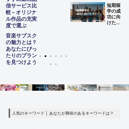
する方
短期留
信サービス比
法
学の成
較 – オリジナ
功に向
ル作品の充実
けた完
度で選ぶ
全ガイ
ド
音楽サブスク
の魅力とは？
あなたにぴっ
たりのプラン
を見つけよう
人気のキーワード │ あなたが興味のあるキーワードは？