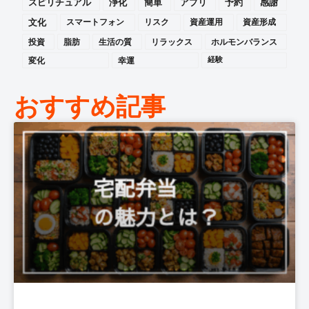
スピリチュアル
浄化
簡単
アプリ
予約
感謝
文化
スマートフォン
リスク
資産運用
資産形成
投資
脂肪
生活の質
リラックス
ホルモンバランス
変化
幸運
経験
おすすめ記事