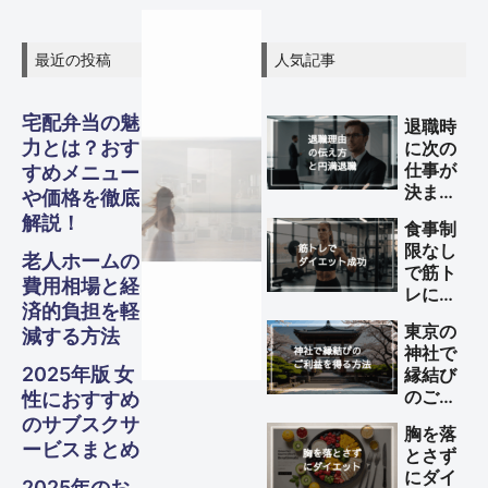
最近の投稿
人気記事
宅配弁当の魅
退職時
力とは？おす
に次の
グル
グル
グル
スピリ
スピリ
スピリ
仕事が
すめメニュー
ガジェ
ビジネ
ファイ
美容・
ガジェ
ビジネ
ファイ
美容・
ガジェ
ビジネ
ファイ
美容・
Other
Other
Other
旅行
旅行
旅行
決まっ
や価格を徹底
メ・フ
メ・フ
メ・フ
チュア
チュア
チュア
ていな
解説！
ナンス
ナンス
ナンス
ット
健康
ット
健康
ット
健康
ス
ス
ス
食事制
S
S
S
い理由
Travel
Travel
Travel
限なし
の伝え
ード
ード
ード
老人ホームの
ル
ル
ル
で筋ト
方と円
Business
Business
Business
Gadgets
Gadgets
Gadgets
Finance
Finance
Finance
Beauty
Beauty
Beauty
費用相場と経
レによ
満退職
済的負担を軽
るダイ
Gourmet・
Gourmet・
Gourmet・
のため
Spiritual
Spiritual
Spiritual
東京の
減する方法
Food
Food
Food
エット
のポイ
神社で
を成功
ント
2025年版 女
縁結び
させる
のご利
性におすすめ
方法
益を得
のサブスクサ
胸を落
る方法
ービスまとめ
とさず
にダイ
2025年のお