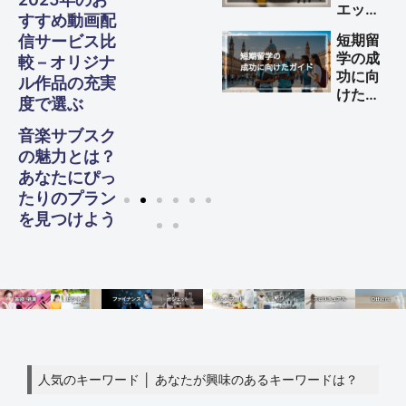
エット
すすめ動画配
する方
短期留
信サービス比
法
学の成
較 – オリジナ
功に向
ル作品の充実
けた完
度で選ぶ
全ガイ
ド
音楽サブスク
の魅力とは？
あなたにぴっ
たりのプラン
を見つけよう
人気のキーワード │ あなたが興味のあるキーワードは？