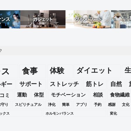
？
レス
食事
体験
ダイエット
ルギー
サポート
ストレッチ
筋トレ
自然
運動
体型
モチベーション
相談
食物繊維
コミ
お守り
スピリチュアル
浄化
簡単
アプリ
予約
感謝
文化
ックス
ホルモンバランス
変化