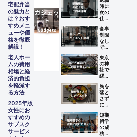
退職
宅配弁当
時に
グルメ・
グルメ・
グルメ・
ガジェッ
スピリチ
ファイナ
美容・健
ガジェッ
スピリチ
ファイナ
美容・健
ガジェッ
スピリチ
ファイナ
美容・健
の魅力と
次の
ビジネス
ビジネス
ビジネス
旅行
旅行
旅行
フード
フード
フード
は？おす
仕事
Others
Others
Others
ュアル
ュアル
ュアル
ンス
ンス
ンス
ト
康
ト
康
ト
康
が決
すめメニ
Business
Business
Business
Travel
Travel
Travel
Gourmet・
Gourmet・
Gourmet・
食事
Gadgets
Spiritual
Gadgets
Spiritual
Gadgets
Spiritual
Finance
Finance
Finance
Beauty
Beauty
Beauty
まっ
ューや価
Food
Food
Food
制限
てい
格を徹底
なし
ない
解説！
で筋
理由
トレ
の伝
老人ホー
東京
によ
え方
の神
ムの費用
るダ
と円
社で
相場と経
イエ
満退
縁結
ット
済的負担
職の
びの
を成
を軽減す
ため
胸を
ご利
功さ
のポ
る方法
落と
益を
せる
イン
さず
得る
方法
2025年版
ト
にダ
方法
女性にお
イエ
短期
ット
すすめの
留学
する
サブスク
の成
方法
サービス
功に