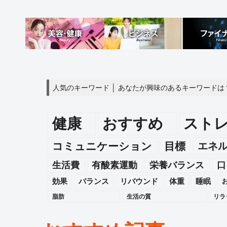
人気のキーワード │ あなたが興味のあるキーワードは
健康
おすすめ
スト
エネ
コミュニケーション
目標
生活費
有酸素運動
栄養バランス
口
効果
バランス
リバウンド
体重
睡眠
脂肪
生活の質
リラ