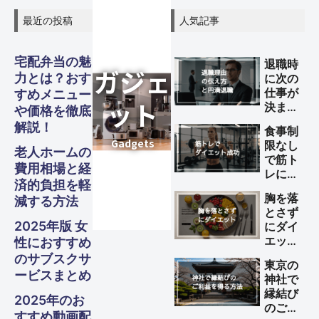
最近の投稿
人気記事
宅配弁当の魅
退職時
力とは？おす
に次の
仕事が
すめメニュー
決まっ
や価格を徹底
ていな
解説！
食事制
い理由
限なし
の伝え
老人ホームの
で筋ト
方と円
費用相場と経
レによ
満退職
済的負担を軽
るダイ
のため
胸を落
減する方法
エット
のポイ
とさず
を成功
ント
2025年版 女
にダイ
させる
エット
性におすすめ
方法
する方
のサブスクサ
東京の
法
ービスまとめ
神社で
縁結び
2025年のお
のご利
すすめ動画配