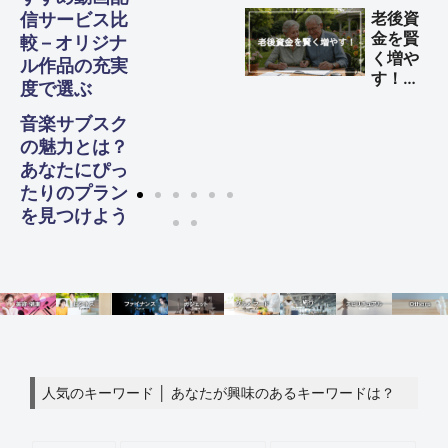
益を得
老後資
信サービス比
る方法
金を賢
較 – オリジナ
く増や
ル作品の充実
す！
度で選ぶ
60代
からの
音楽サブスク
生活設
の魅力とは？
計ガイ
あなたにぴっ
ド
たりのプラン
を見つけよう
人気のキーワード │ あなたが興味のあるキーワードは？