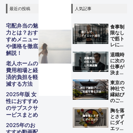
最近の投稿
人気記事
宅配弁当の魅
食事制
グル
グル
グル
スピリ
スピリ
スピリ
力とは？おす
限なし
ガジェ
ビジネ
ファイ
美容・
ガジェ
ビジネ
ファイ
美容・
ガジェ
ビジネ
ファイ
美容・
Other
Other
Other
で筋ト
すめメニュー
旅行
旅行
旅行
メ・フ
メ・フ
メ・フ
チュア
チュア
チュア
レによ
や価格を徹底
ナンス
ナンス
ナンス
ット
健康
ット
健康
ット
健康
ス
ス
ス
るダイ
S
S
S
解説！
退職時
ード
ード
ード
エット
Travel
Travel
Travel
ル
ル
ル
に次の
を成功
老人ホームの
Business
Business
Business
Gadgets
Gadgets
Gadgets
Finance
Finance
Finance
Beauty
Beauty
Beauty
仕事が
させる
費用相場と経
決まっ
Gourmet・
Gourmet・
Gourmet・
方法
Spiritual
Spiritual
Spiritual
済的負担を軽
Food
Food
Food
ていな
東京の
減する方法
い理由
神社で
の伝え
2025年版 女
縁結び
方と円
のご利
性におすすめ
満退職
益を得
のサブスクサ
のため
胸を落
る方法
のポイ
ービスまとめ
とさず
ント
にダイ
2025年のお
エット
すすめ動画配