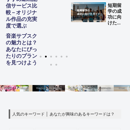
する方
短期留
信サービス比
法
学の成
較 – オリジナ
功に向
ル作品の充実
けた完
度で選ぶ
全ガイ
ド
音楽サブスク
の魅力とは？
あなたにぴっ
たりのプラン
を見つけよう
人気のキーワード │ あなたが興味のあるキーワードは？