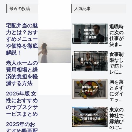
最近の投稿
人気記事
宅配弁当の魅
退職時
グル
グル
グル
スピリ
スピリ
スピリ
力とは？おす
に次の
ガジェ
ビジネ
ファイ
美容・
ガジェ
ビジネ
ファイ
美容・
ガジェ
ビジネ
ファイ
美容・
Other
Other
Other
仕事が
すめメニュー
旅行
旅行
旅行
メ・フ
メ・フ
メ・フ
チュア
チュア
チュア
決まっ
や価格を徹底
ナンス
ナンス
ナンス
ット
健康
ット
健康
ット
健康
ス
ス
ス
ていな
S
S
S
解説！
食事制
ード
ード
ード
い理由
Travel
Travel
Travel
ル
ル
ル
限なし
の伝え
老人ホームの
Business
Business
Business
Gadgets
Gadgets
Gadgets
Finance
Finance
Finance
Beauty
Beauty
Beauty
で筋ト
方と円
費用相場と経
レによ
Gourmet・
Gourmet・
Gourmet・
満退職
Spiritual
Spiritual
Spiritual
済的負担を軽
Food
Food
Food
るダイ
のため
胸を落
減する方法
エット
のポイ
とさず
を成功
ント
2025年版 女
にダイ
させる
エット
性におすすめ
方法
する方
のサブスクサ
東京の
法
ービスまとめ
神社で
縁結び
2025年のお
のご利
すすめ動画配