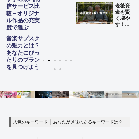
益を得
老後資
信サービス比
る方法
金を賢
較 – オリジナ
く増や
ル作品の充実
す！
度で選ぶ
60代
からの
音楽サブスク
生活設
の魅力とは？
計ガイ
あなたにぴっ
ド
たりのプラン
を見つけよう
人気のキーワード │ あなたが興味のあるキーワードは？