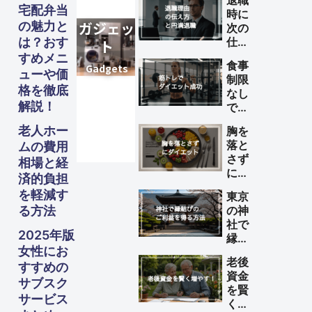
退職
宅配弁当
時に
の魅力と
次の
は？おす
仕事
が決
すめメニ
食事
まっ
ューや価
制限
てい
格を徹底
なし
ない
解説！
で筋
理由
トレ
の伝
老人ホー
胸を
によ
え方
落と
ムの費用
るダ
と円
さず
相場と経
イエ
満退
にダ
ット
済的負担
職の
イエ
を成
を軽減す
ため
東京
ット
功さ
のポ
る方法
の神
する
せる
イン
社で
方法
方法
2025年版
ト
縁結
女性にお
びの
老後
ご利
すすめの
資金
益を
サブスク
を賢
得る
サービス
く増
方法