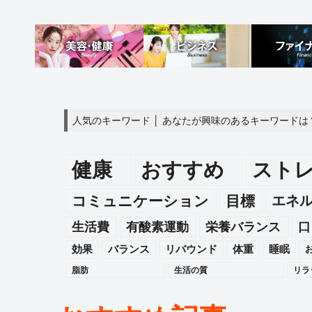
人気のキーワード │ あなたが興味のあるキーワードは
健康
おすすめ
スト
エネ
コミュニケーション
目標
生活費
有酸素運動
栄養バランス
口
効果
バランス
リバウンド
体重
睡眠
脂肪
生活の質
リラ