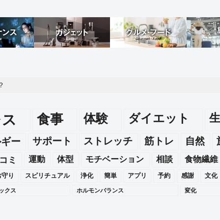
？
レス
食事
体験
ダイエット
ルギー
サポート
ストレッチ
筋トレ
自然
運動
体型
モチベーション
相談
食物繊維
コミ
お守り
スピリチュアル
浄化
簡単
アプリ
予約
感謝
文化
ックス
ホルモンバランス
変化