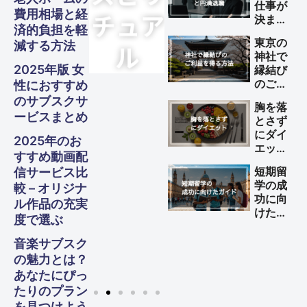
Spiritual
Spiritual
Spiritual
仕事が
させる
Food
Food
Food
費用相場と経
決まっ
方法
済的負担を軽
ていな
東京の
減する方法
い理由
神社で
の伝え
2025年版 女
縁結び
方と円
のご利
性におすすめ
満退職
益を得
のサブスクサ
のため
胸を落
る方法
のポイ
ービスまとめ
とさず
ント
にダイ
2025年のお
エット
すすめ動画配
する方
短期留
信サービス比
法
学の成
較 – オリジナ
功に向
ル作品の充実
けた完
度で選ぶ
全ガイ
ド
音楽サブスク
の魅力とは？
あなたにぴっ
たりのプラン
を見つけよう