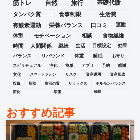
筋トレ
自然
旅行
基礎代謝
タンパク質
食事制限
生活費
運動
有酸素運動
栄養バランス
口コミ
体型
モチベーション
相談
食物繊維
時間
人間関係
継続
生活
目標設定
効果
バランス
リバウンド
体重
睡眠
お守り
スピリチュアル
浄化
簡単
アプリ
予約
感謝
文化
スマートフォン
リスク
資産運用
資産形成
投資
脂肪
生活の質
リラックス
ホルモンバランス
変化
幸運
経験
おすすめ記事