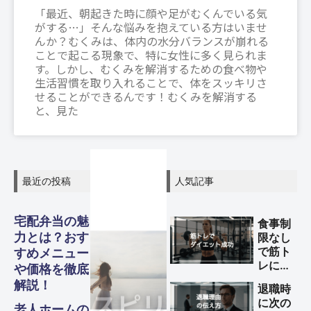
「最近、朝起きた時に顔や足がむくんでいる気
がする…」そんな悩みを抱えている方はいませ
んか？むくみは、体内の水分バランスが崩れる
ことで起こる現象で、特に女性に多く見られま
す。しかし、むくみを解消するための食べ物や
生活習慣を取り入れることで、体をスッキリさ
せることができるんです！むくみを解消する
と、見た
最近の投稿
人気記事
グル
グル
グル
スピリ
スピリ
スピリ
宅配弁当の魅
食事制
ガジェ
ビジネ
ファイ
美容・
ガジェ
ビジネ
ファイ
美容・
ガジェ
ビジネ
ファイ
美容・
力とは？おす
限なし
Other
Other
Other
メ・フ
メ・フ
メ・フ
チュア
チュア
チュア
旅行
旅行
旅行
で筋ト
すめメニュー
ナンス
ナンス
ナンス
ット
健康
ット
健康
ット
健康
ス
ス
ス
レによ
や価格を徹底
S
S
S
ード
ード
ード
ル
ル
ル
るダイ
Travel
Travel
Travel
解説！
退職時
エット
Business
Business
Business
Gadgets
Gadgets
Gadgets
Finance
Finance
Finance
Beauty
Beauty
Beauty
に次の
を成功
老人ホームの
Gourmet・
Gourmet・
Gourmet・