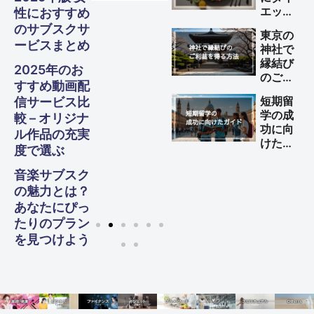
させる
エット
性におすすめ
方法
する方
のサブスクサ
東京の
法
ービスまとめ
神社で
縁結び
2025年のお
のご利
すすめ動画配
益を得
短期留
信サービス比
る方法
学の成
較 – オリジナ
功に向
ル作品の充実
けた完
度で選ぶ
全ガイ
ド
音楽サブスク
の魅力とは？
あなたにぴっ
たりのプラン
を見つけよう