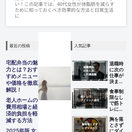
い！この記事では、40代女性が体脂肪を減らす
ために知っておくべき効果的な方法と日常生活
に
最近の投稿
人気記事
グル
グル
グル
宅配弁当の魅
スピリ
スピリ
スピリ
退職時
ガジェ
ビジネ
ファイ
美容・
ガジェ
ビジネ
ファイ
美容・
ガジェ
ビジネ
ファイ
美容・
力とは？おす
に次の
Other
Other
Other
メ・フ
メ・フ
メ・フ
旅行
旅行
旅行
仕事が
すめメニュー
チュア
チュア
チュア
決まっ
ナンス
ナンス
ナンス
ット
健康
ット
健康
ット
健康
ス
ス
ス
や価格を徹底
S
S
S
ていな
ード
ード
ード
解説！
ル
ル
ル
Travel
Travel
Travel
食事制
い理由
限なし
Business
Business
Business
Gadgets
Gadgets
Gadgets
Finance
Finance
Finance
Beauty
Beauty
Beauty
の伝え
老人ホームの
で筋ト
Gourmet・
Gourmet・
Gourmet・
方と円
Spiritual
Spiritual
Spiritual
費用相場と経
レによ
Food
Food
Food
満退職
済的負担を軽
るダイ
のため
胸を落
減する方法
エット
のポイ
とさず
を成功
ント
2025年版 女
にダイ