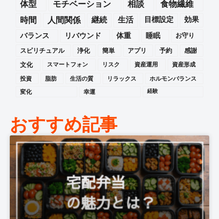
体型
モチベーション
相談
食物繊維
時間
人間関係
継続
生活
目標設定
効果
バランス
リバウンド
体重
睡眠
お守り
スピリチュアル
浄化
簡単
アプリ
予約
感謝
文化
スマートフォン
リスク
資産運用
資産形成
投資
脂肪
生活の質
リラックス
ホルモンバランス
変化
幸運
経験
おすすめ記事