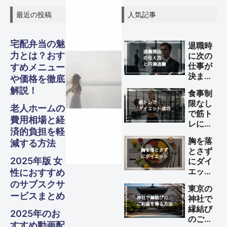
最近の投稿
人気記事
宅配弁当の魅
退職時
グル
グル
グル
力とは？おす
に次の
スピリ
スピリ
スピリ
ガジェ
ビジネ
ファイ
美容・
ガジェ
ビジネ
ファイ
美容・
ガジェ
ビジネ
ファイ
美容・
仕事が
すめメニュー
Other
Other
Other
旅行
旅行
旅行
決まっ
メ・フ
メ・フ
メ・フ
や価格を徹底
チュア
チュア
チュア
ていな
ナンス
ナンス
ナンス
ット
健康
ット
健康
ット
健康
ス
ス
ス
解説！
S
S
S
食事制
い理由
Travel
Travel
Travel
ード
ード
ード
ル
ル
ル
限なし
の伝え
老人ホームの
で筋ト
Business
Business
Business
Gadgets
Gadgets
Gadgets
Finance
Finance
Finance
Beauty
Beauty
Beauty
方と円
費用相場と経
レによ
満退職
Gourmet・
Gourmet・
Gourmet・
済的負担を軽
Spiritual
Spiritual
Spiritual
るダイ
のため
Food
Food
Food
胸を落
減する方法
エット
のポイ
とさず
を成功
ント
2025年版 女
にダイ
させる
エット
性におすすめ
方法
する方
のサブスクサ
東京の
法
ービスまとめ
神社で
縁結び
2025年のお
のご利
すすめ動画配