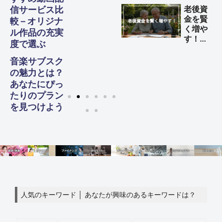
益を得
老後資
信サービス比
る方法
金を賢
較 – オリジナ
く増や
ル作品の充実
す！
度で選ぶ
60代
からの
音楽サブスク
生活設
の魅力とは？
計ガイ
あなたにぴっ
ド
たりのプラン
を見つけよう
人気のキーワード │ あなたが興味のあるキーワードは？