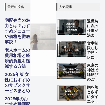
最近の投稿
人気記事
宅配弁当の魅
退職時
グル
グル
グル
力とは？おす
に次の
スピリ
スピリ
スピリ
ガジェ
ビジネ
ファイ
美容・
ガジェ
ビジネ
ファイ
美容・
ガジェ
ビジネ
ファイ
美容・
仕事が
すめメニュー
Other
Other
Other
旅行
旅行
旅行
決まっ
メ・フ
メ・フ
メ・フ
や価格を徹底
チュア
チュア
チュア
ていな
ナンス
ナンス
ナンス
ット
健康
ット
健康
ット
健康
ス
ス
ス
解説！
S
S
S
食事制
い理由
Travel
Travel
Travel
ード
ード
ード
ル
ル
ル
限なし
の伝え
老人ホームの
で筋ト
Business
Business
Business
Gadgets
Gadgets
Gadgets
Finance
Finance
Finance
Beauty
Beauty
Beauty
方と円
費用相場と経
レによ
満退職
Gourmet・
Gourmet・
Gourmet・
済的負担を軽
Spiritual
Spiritual
Spiritual
るダイ
のため
Food
Food
Food
東京の
減する方法
エット
のポイ
神社で
を成功
ント
2025年版 女
縁結び
させる
のご利
性におすすめ
方法
益を得
のサブスクサ
胸を落
る方法
ービスまとめ
とさず
にダイ
2025年のお
エット
すすめ動画配