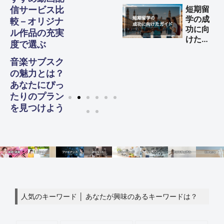
する方
短期留
信サービス比
法
学の成
較 – オリジナ
功に向
ル作品の充実
けた完
度で選ぶ
全ガイ
ド
音楽サブスク
の魅力とは？
あなたにぴっ
たりのプラン
を見つけよう
人気のキーワード │ あなたが興味のあるキーワードは？