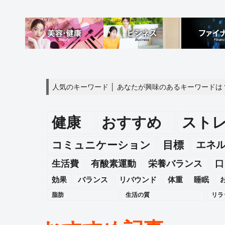
人気のキーワード │ あなたが興味のあるキーワードは
健康
おすすめ
スト
エネ
コミュニケーション
目標
生活費
有酸素運動
栄養バランス
口
効果
バランス
リバウンド
体重
睡眠
脂肪
生活の質
リラ