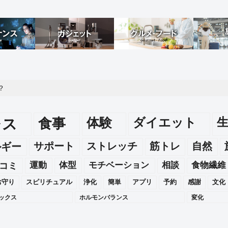
？
レス
食事
体験
ダイエット
ルギー
サポート
ストレッチ
筋トレ
自然
運動
体型
モチベーション
相談
食物繊維
コミ
お守り
スピリチュアル
浄化
簡単
アプリ
予約
感謝
文化
ックス
ホルモンバランス
変化