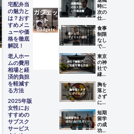
退職
宅配弁当
時に
の魅力と
次の
は？おす
仕事
が決
すめメニ
食事
まっ
ューや価
制限
てい
格を徹底
なし
ない
解説！
で筋
理由
トレ
の伝
老人ホー
東京
によ
え方
の神
ムの費用
るダ
と円
社で
相場と経
イエ
満退
縁結
ット
済的負担
職の
びの
を成
を軽減す
ため
胸を
ご利
功さ
のポ
る方法
落と
益を
せる
イン
さず
得る
方法
2025年版
ト
にダ
方法
女性にお
イエ
短期
ット
すすめの
留学
する
サブスク
の成
方法
サービス
功に