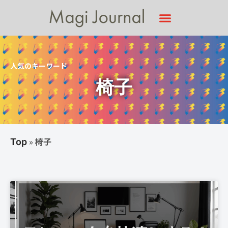
人気のキーワード
椅子
»
椅子
Top