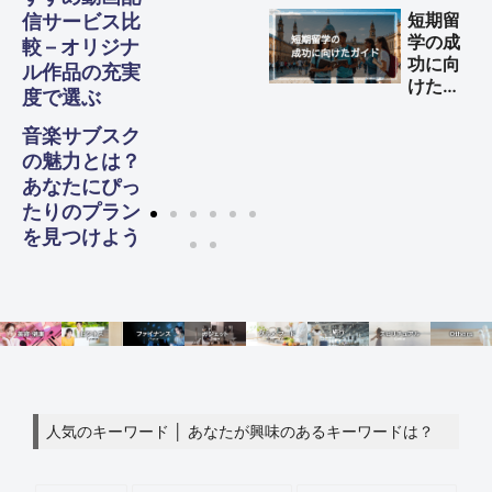
する方
短期留
信サービス比
法
学の成
較 – オリジナ
功に向
ル作品の充実
けた完
度で選ぶ
全ガイ
ド
音楽サブスク
の魅力とは？
あなたにぴっ
たりのプラン
を見つけよう
人気のキーワード │ あなたが興味のあるキーワードは？