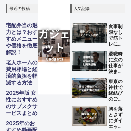
最近の投稿
人気記事
宅配弁当の魅
食事制
力とは？おす
限なし
で筋ト
すめメニュー
レによ
や価格を徹底
るダイ
解説！
退職時
エット
に次の
旅行
旅行
旅行
を成功
老人ホームの
Other
Other
Other
仕事が
ガジェ
ビジネ
ファイ
美容・
ガジェ
ビジネ
ファイ
美容・
ガジェ
ビジネ
ファイ
美容・
させる
費用相場と経
決まっ
方法
スピリ
スピリ
スピリ
グル
グル
グル
済的負担を軽
S
S
S
Travel
Travel
Travel
ていな
ナンス
ナンス
ナンス
ット
健康
ット
健康
ット
健康
ス
ス
ス
東京の
減する方法
い理由
チュア
チュア
チュア
神社で
の伝え
メ・フ
メ・フ
メ・フ
2025年版 女
縁結び
方と円
Business
Business
Business
Gadgets
Gadgets
Gadgets
Finance
Finance
Finance
Beauty
Beauty
Beauty
のご利
性におすすめ
ル
ル
ル
満退職
ード
ード
ード
益を得
のサブスクサ
のため
胸を落
る方法
のポイ
ービスまとめ
とさず
Spiritual
Spiritual
Spiritual
ント
Gourmet・
Gourmet・
Gourmet・
にダイ
2025年のお
Food
Food
Food
エット
すすめ動画配