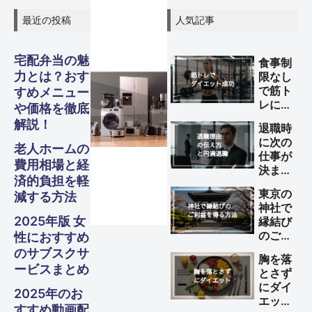
最近の投稿
人気記事
宅配弁当の魅
食事制
力とは？おす
限なし
で筋ト
すめメニュー
レによ
や価格を徹底
旅行
旅行
旅行
Other
Other
Other
ガジェ
ビジネ
ファイ
美容・
ガジェ
ビジネ
ファイ
美容・
ガジェ
ビジネ
ファイ
美容・
スピリ
スピリ
スピリ
グル
グル
グル
るダイ
解説！
退職時
エット
に次の
を成功
S
S
S
老人ホームの
ナンス
ナンス
ナンス
ット
健康
ット
健康
ット
健康
ス
ス
ス
チュア
チュア
チュア
メ・フ
メ・フ
メ・フ
Travel
Travel
Travel
仕事が
させる
費用相場と経
決まっ
方法
済的負担を軽
ル
ル
ル
ード
ード
ード
ていな
Business
Business
Business
Gadgets
Gadgets
Gadgets
Finance
Finance
Finance
Beauty
Beauty
Beauty
東京の
減する方法
い理由
神社で
の伝え
2025年版 女
Spiritual
Spiritual
Spiritual
縁結び
Gourmet・
Gourmet・
Gourmet・
方と円
Food
Food
Food
のご利
性におすすめ
満退職
益を得
のサブスクサ
のため
胸を落
る方法
のポイ
ービスまとめ
とさず
ント
にダイ
2025年のお
エット
すすめ動画配