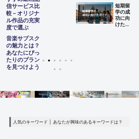
する方
短期留
信サービス比
法
学の成
較 – オリジナ
功に向
ル作品の充実
けた完
度で選ぶ
全ガイ
ド
音楽サブスク
の魅力とは？
あなたにぴっ
たりのプラン
を見つけよう
人気のキーワード │ あなたが興味のあるキーワードは？