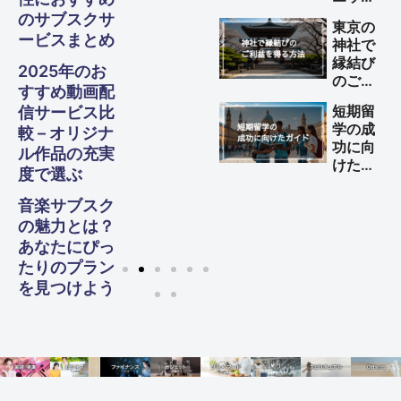
方法
する方
のサブスクサ
東京の
法
ービスまとめ
神社で
縁結び
2025年のお
のご利
すすめ動画配
益を得
短期留
信サービス比
る方法
学の成
較 – オリジナ
功に向
ル作品の充実
けた完
度で選ぶ
全ガイ
ド
音楽サブスク
の魅力とは？
あなたにぴっ
たりのプラン
を見つけよう