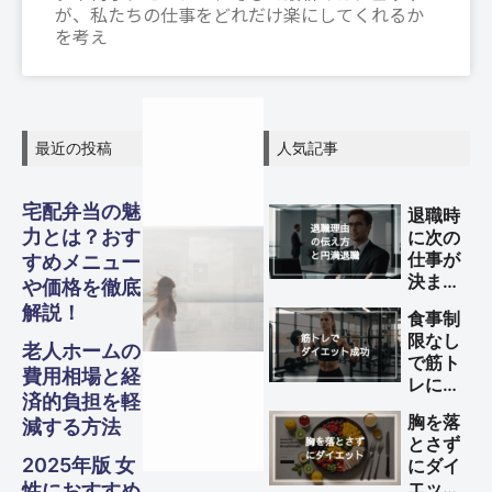
が、私たちの仕事をどれだけ楽にしてくれるか
を考え
最近の投稿
人気記事
宅配弁当の魅
退職時
グル
グル
グル
スピリ
スピリ
スピリ
力とは？おす
に次の
ガジェ
ビジネ
ファイ
美容・
ガジェ
ビジネ
ファイ
美容・
ガジェ
ビジネ
ファイ
美容・
Other
Other
Other
仕事が
すめメニュー
旅行
旅行
旅行
メ・フ
メ・フ
メ・フ
チュア
チュア
チュア
決まっ
や価格を徹底
ナンス
ナンス
ナンス
ット
健康
ット
健康
ット
健康
ス
ス
ス
ていな
S
S
S
解説！
食事制
ード
ード
ード
Travel
Travel
Travel
い理由
ル
ル
ル
限なし
の伝え
老人ホームの
Business
Business
Business
Gadgets
Gadgets
Gadgets
Finance
Finance
Finance
Beauty
Beauty
Beauty
で筋ト
方と円
費用相場と経
Gourmet・
Gourmet・
Gourmet・
レによ
Spiritual
Spiritual
Spiritual
満退職
Food
Food
Food
済的負担を軽
るダイ
のため
胸を落
減する方法
エット
のポイ
とさず
を成功
ント
2025年版 女
にダイ
させる
エット
性におすすめ