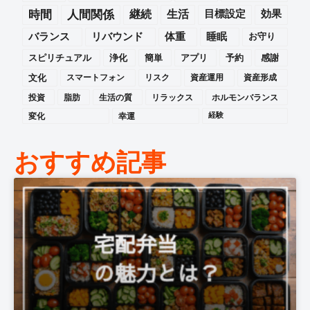
時間
人間関係
継続
生活
目標設定
効果
バランス
リバウンド
体重
睡眠
お守り
スピリチュアル
浄化
簡単
アプリ
予約
感謝
文化
スマートフォン
リスク
資産運用
資産形成
投資
脂肪
生活の質
リラックス
ホルモンバランス
変化
幸運
経験
おすすめ記事