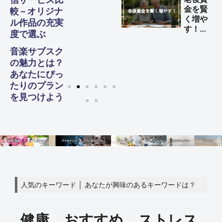
る方法
金を賢
較 – オリジナ
く増や
ル作品の充実
す！
度で選ぶ
60代
からの
音楽サブスク
生活設
の魅力とは？
計ガイ
あなたにぴっ
ド
たりのプラン
を見つけよう
人気のキーワード │ あなたが興味のあるキーワードは？
健康
おすすめ
ストレス