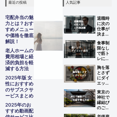
最近の投稿
人気記事
宅配弁当の魅
退職時
グル
グル
グル
スピリ
スピリ
スピリ
力とは？おす
に次の
ガジェ
ビジネ
ファイ
美容・
ガジェ
ビジネ
ファイ
美容・
ガジェ
ビジネ
ファイ
美容・
仕事が
Other
Other
Other
すめメニュー
旅行
旅行
旅行
メ・フ
メ・フ
メ・フ
決まっ
チュア
チュア
チュア
や価格を徹底
ナンス
ナンス
ナンス
ット
健康
ット
健康
ット
健康
ス
ス
ス
ていな
S
S
S
解説！
食事制
い理由
Travel
Travel
Travel
ード
ード
ード
ル
ル
ル
限なし
の伝え
老人ホームの
で筋ト
Business
Business
Business
Gadgets
Gadgets
Gadgets
Finance
Finance
Finance
Beauty
Beauty
Beauty
方と円
費用相場と経
レによ
満退職
Gourmet・
Gourmet・
Gourmet・
Spiritual
Spiritual
Spiritual
済的負担を軽
るダイ
Food
Food
Food
のため
胸を落
減する方法
エット
のポイ
とさず
を成功
ント
2025年版 女
にダイ
させる
エット
性におすすめ
方法
する方
のサブスクサ
東京の
法
ービスまとめ
神社で
縁結び
2025年のお
のご利
すすめ動画配
益を得
老後資
信サービス比