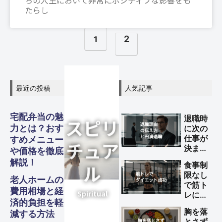
ちの人生において非常にポジティブな影響をも
たらし
2
1
最近の投稿
人気記事
グル
グル
グル
スピリ
スピリ
スピリ
宅配弁当の魅
退職時
ガジェ
ビジネ
ファイ
美容・
ガジェ
ビジネ
ファイ
美容・
ガジェ
ビジネ
ファイ
美容・
力とは？おす
に次の
Other
Other
Other
メ・フ
メ・フ
メ・フ
チュア
チュア
チュア
旅行
旅行
旅行
仕事が
すめメニュー
ナンス
ナンス
ナンス
ット
健康
ット
健康
ット
健康
ス
ス
ス
決まっ
や価格を徹底
S
S
S
ード
ード
ード
ル
ル
ル
ていな
Travel
Travel
Travel
解説！
食事制
い理由
Business
Business
Business
Gadgets
Gadgets
Gadgets
Finance
Finance
Finance
Beauty
Beauty
Beauty
限なし
の伝え
老人ホームの
Gourmet・
Gourmet・
Gourmet・
Spiritual
Spiritual
Spiritual
で筋ト
方と円
Food
Food
Food
費用相場と経
レによ
満退職
済的負担を軽
るダイ
のため
胸を落
減する方法
エット
のポイ
とさず