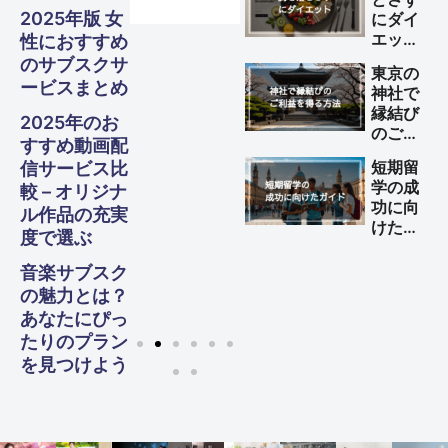
を成功
ント
2025年版 女
にダイ
させる
エット
性におすすめ
方法
する方
のサブスクサ
東京の
法
ービスまとめ
神社で
縁結び
2025年のお
のご利
すすめ動画配
益を得
短期留
信サービス比
る方法
学の成
較 – オリジナ
功に向
ル作品の充実
けた完
度で選ぶ
全ガイ
ド
音楽サブスク
の魅力とは？
あなたにぴっ
たりのプラン
を見つけよう