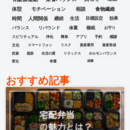
体型
モチベーション
相談
食物繊維
時間
人間関係
継続
生活
目標設定
効果
バランス
リバウンド
体重
睡眠
お守り
スピリチュアル
浄化
簡単
アプリ
予約
感謝
文化
スマートフォン
リスク
資産運用
資産形成
投資
脂肪
生活の質
リラックス
ホルモンバランス
変化
幸運
経験
おすすめ記事