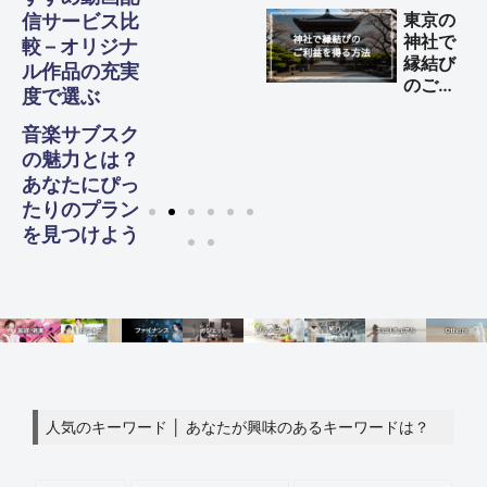
全ガイ
東京の
信サービス比
ド
神社で
較 – オリジナ
縁結び
ル作品の充実
のご利
度で選ぶ
益を得
る方法
音楽サブスク
の魅力とは？
あなたにぴっ
たりのプラン
を見つけよう
人気のキーワード │ あなたが興味のあるキーワードは？