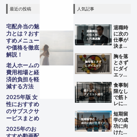
最近の投稿
人気記事
宅配弁当の魅
退職時
グル
グル
グル
スピリ
スピリ
スピリ
力とは？おす
に次の
ガジェ
ビジネ
ファイ
美容・
ガジェ
ビジネ
ファイ
美容・
ガジェ
ビジネ
ファイ
美容・
Other
Other
Other
仕事が
すめメニュー
旅行
旅行
旅行
メ・フ
メ・フ
メ・フ
決まっ
チュア
チュア
チュア
や価格を徹底
ナンス
ナンス
ナンス
ット
健康
ット
健康
ット
健康
ス
ス
ス
ていな
S
S
S
解説！
胸を落
い理由
Travel
Travel
Travel
ード
ード
ード
ル
ル
ル
とさず
の伝え
老人ホームの
にダイ
Business
Business
Business
Gadgets
Gadgets
Gadgets
Finance
Finance
Finance
Beauty
Beauty
Beauty
方と円
費用相場と経
エット
満退職
Gourmet・
Gourmet・
Gourmet・
Spiritual
Spiritual
Spiritual
済的負担を軽
する方
Food
Food
Food
のため
食事制
減する方法
法
のポイ
限なし
ント
2025年版 女
で筋ト
レによ
性におすすめ
るダイ
のサブスクサ
短期留
エット
ービスまとめ
学の成
を成功
功に向
させる
2025年のお
けた完
方法
すすめ動画配