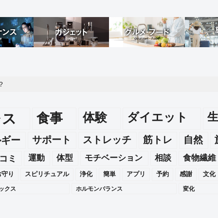
？
レス
食事
体験
ダイエット
ルギー
サポート
ストレッチ
筋トレ
自然
運動
体型
モチベーション
相談
食物繊維
コミ
お守り
スピリチュアル
浄化
簡単
アプリ
予約
感謝
文化
ックス
ホルモンバランス
変化