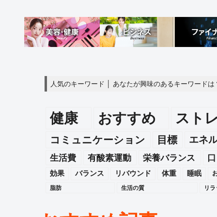
人気のキーワード │ あなたが興味のあるキーワードは
健康
おすすめ
スト
エネ
コミュニケーション
目標
生活費
有酸素運動
栄養バランス
口
効果
バランス
リバウンド
体重
睡眠
脂肪
生活の質
リラ