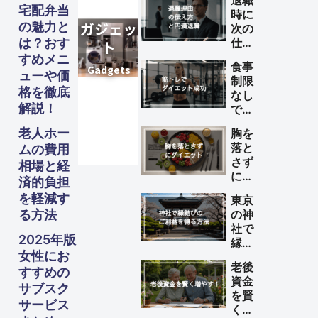
退職
宅配弁当
時に
の魅力と
次の
は？おす
仕事
が決
すめメニ
食事
まっ
ューや価
制限
てい
格を徹底
なし
ない
解説！
で筋
理由
トレ
の伝
老人ホー
胸を
によ
え方
落と
ムの費用
るダ
と円
さず
相場と経
イエ
満退
にダ
ット
済的負担
職の
イエ
を成
を軽減す
ため
東京
ット
功さ
のポ
る方法
の神
する
せる
イン
社で
方法
方法
2025年版
ト
縁結
女性にお
びの
老後
ご利
すすめの
資金
益を
サブスク
を賢
得る
サービス
く増
方法