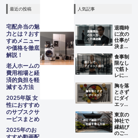
最近の投稿
人気記事
宅配弁当の魅
退職時
力とは？おす
に次の
仕事が
すめメニュー
決まっ
グル
グル
グル
スピリ
スピリ
スピリ
や価格を徹底
ガジェ
ビジネ
ファイ
美容・
ガジェ
ビジネ
ファイ
美容・
ガジェ
ビジネ
ファイ
美容・
Other
Other
Other
旅行
旅行
旅行
ていな
解説！
食事制
い理由
メ・フ
メ・フ
メ・フ
チュア
チュア
チュア
ナンス
ナンス
ナンス
ット
健康
ット
健康
ット
健康
ス
ス
ス
限なし
S
S
S
の伝え
老人ホームの
Travel
Travel
Travel
で筋ト
方と円
費用相場と経
レによ
ード
ード
ード
ル
ル
ル
満退職
済的負担を軽
Business
Business
Business
Gadgets
Gadgets
Gadgets
Finance
Finance
Finance
Beauty
Beauty
Beauty
るダイ
のため
胸を落
減する方法
エット
のポイ
とさず
Gourmet・
Gourmet・
Gourmet・
Spiritual
Spiritual
Spiritual
を成功
ント
2025年版 女
にダイ
Food
Food
Food
させる
エット
性におすすめ
方法
する方
のサブスクサ
東京の
法
ービスまとめ
神社で
縁結び
2025年のお
のご利
すすめ動画配