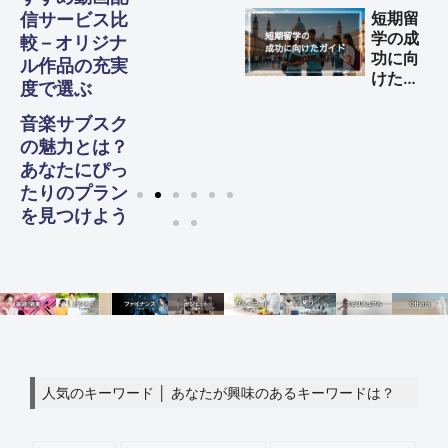
益を得
短期留
信サービス比
る方法
学の成
較 – オリジナ
功に向
ル作品の充実
けた完
度で選ぶ
全ガイ
ド
音楽サブスク
の魅力とは？
あなたにぴっ
たりのプラン
を見つけよう
人気のキーワード │ あなたが興味のあるキーワードは？