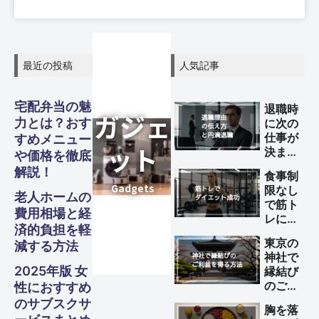
最近の投稿
人気記事
宅配弁当の魅
退職時
力とは？おす
に次の
仕事が
すめメニュー
決まっ
や価格を徹底
ていな
解説！
食事制
旅行
旅行
旅行
Other
Other
Other
い理由
ガジェ
ビジネ
ファイ
美容・
ガジェ
ビジネ
ファイ
美容・
ガジェ
ビジネ
ファイ
美容・
限なし
スピリ
スピリ
スピリ
グル
グル
グル
の伝え
老人ホームの
で筋ト
方と円
S
S
S
費用相場と経
ナンス
ナンス
ナンス
ット
健康
ット
健康
ット
健康
ス
ス
ス
Travel
Travel
Travel
レによ
満退職
チュア
チュア
チュア
メ・フ
メ・フ
メ・フ
済的負担を軽
るダイ
のため
東京の
減する方法
エット
のポイ
神社で
ル
ル
ル
Business
Business
Business
Gadgets
Gadgets
Gadgets
Finance
Finance
Finance
Beauty
Beauty
Beauty
ード
ード
ード
を成功
ント
2025年版 女
縁結び
させる
のご利
性におすすめ
方法
Spiritual
Spiritual
Spiritual
益を得
Gourmet・
Gourmet・
Gourmet・
のサブスクサ
胸を落
Food
Food
Food
る方法