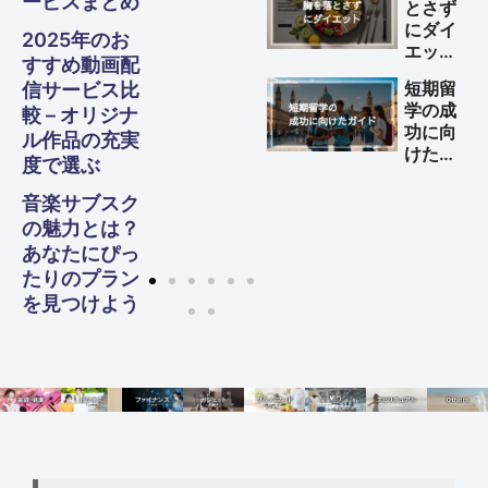
ービスまとめ
とさず
にダイ
2025年のお
エット
すすめ動画配
する方
短期留
信サービス比
法
学の成
較 – オリジナ
功に向
ル作品の充実
けた完
度で選ぶ
全ガイ
ド
音楽サブスク
の魅力とは？
あなたにぴっ
たりのプラン
を見つけよう