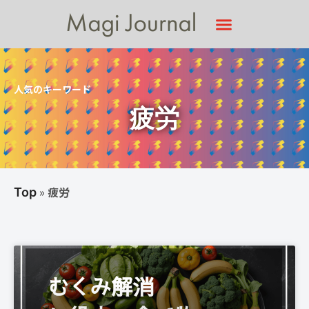
人気のキーワード
疲労
»
疲労
Top