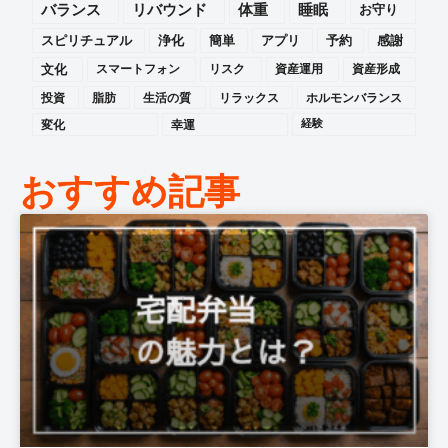
バランス
リバウンド
体重
睡眠
お守り
スピリチュアル
浄化
簡単
アプリ
予約
感謝
文化
スマートフォン
リスク
資産運用
資産形成
投資
脂肪
生活の質
リラックス
ホルモンバランス
変化
幸運
経験
おすすめ記事