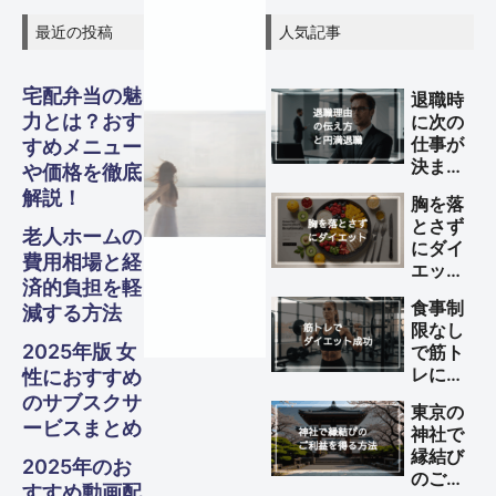
最近の投稿
人気記事
宅配弁当の魅
退職時
グル
グル
グル
力とは？おす
に次の
スピリ
スピリ
スピリ
ガジェ
ビジネ
ファイ
美容・
ガジェ
ビジネ
ファイ
美容・
ガジェ
ビジネ
ファイ
美容・
仕事が
すめメニュー
Other
Other
Other
旅行
旅行
旅行
決まっ
メ・フ
メ・フ
メ・フ
や価格を徹底
チュア
チュア
チュア
ていな
ナンス
ナンス
ナンス
ット
健康
ット
健康
ット
健康
ス
ス
ス
解説！
S
S
S
胸を落
い理由
Travel
Travel
Travel
ード
ード
ード
ル
ル
ル
とさず
の伝え
老人ホームの
にダイ
Business
Business
Business
Gadgets
Gadgets
Gadgets
Finance
Finance
Finance
Beauty
Beauty
Beauty
方と円
費用相場と経
エット
満退職
Gourmet・
Gourmet・
Gourmet・
済的負担を軽
Spiritual
Spiritual
Spiritual
する方
のため
Food
Food
Food
食事制
減する方法
法
のポイ
限なし
ント
2025年版 女
で筋ト
レによ
性におすすめ
るダイ
のサブスクサ
東京の
エット
ービスまとめ
神社で
を成功
縁結び
させる
2025年のお
のご利
方法
すすめ動画配