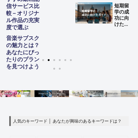
益を得
短期留
信サービス比
る方法
学の成
較 – オリジナ
功に向
ル作品の充実
けた完
度で選ぶ
全ガイ
ド
音楽サブスク
の魅力とは？
あなたにぴっ
たりのプラン
を見つけよう
人気のキーワード │ あなたが興味のあるキーワードは？