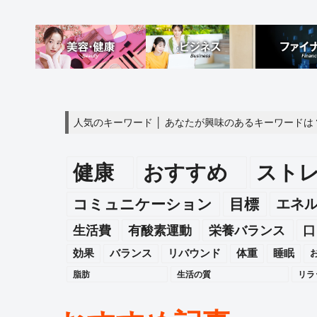
人気のキーワード │ あなたが興味のあるキーワードは
健康
おすすめ
スト
エネ
コミュニケーション
目標
生活費
有酸素運動
栄養バランス
口
効果
バランス
リバウンド
体重
睡眠
脂肪
生活の質
リラ