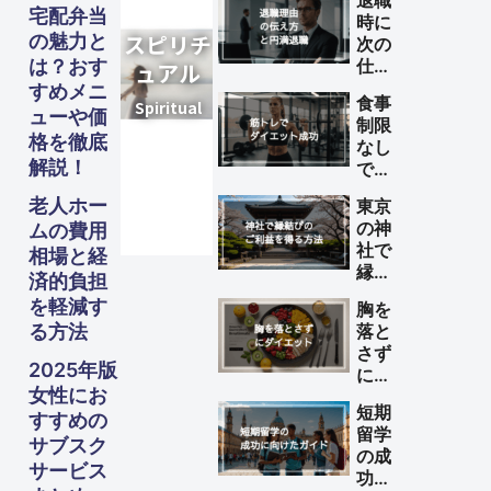
退職
宅配弁当
時に
の魅力と
次の
は？おす
仕事
が決
すめメニ
食事
まっ
ューや価
制限
てい
格を徹底
なし
ない
解説！
で筋
理由
トレ
の伝
老人ホー
東京
によ
え方
の神
ムの費用
るダ
と円
社で
相場と経
イエ
満退
縁結
ット
済的負担
職の
びの
を成
を軽減す
ため
胸を
ご利
功さ
のポ
る方法
落と
益を
せる
イン
さず
得る
方法
2025年版
ト
にダ
方法
女性にお
イエ
短期
ット
すすめの
留学
する
サブスク
の成
方法
サービス
功に