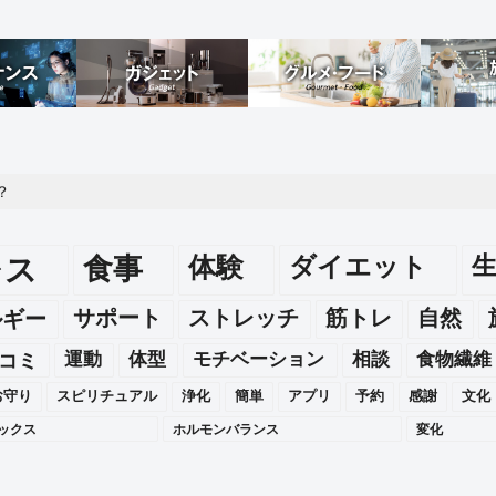
？
レス
食事
体験
ダイエット
ルギー
サポート
ストレッチ
筋トレ
自然
運動
体型
モチベーション
相談
食物繊維
コミ
お守り
スピリチュアル
浄化
簡単
アプリ
予約
感謝
文化
ックス
ホルモンバランス
変化