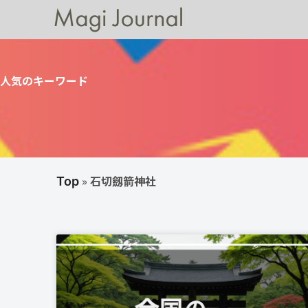
人気のキーワード
»
石切劔箭神社
Top