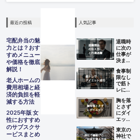
最近の投稿
人気記事
グル
グル
グル
宅配弁当の魅
スピリ
スピリ
スピリ
退職時
ガジェ
ビジネ
ファイ
美容・
ガジェ
ビジネ
ファイ
美容・
ガジェ
ビジネ
ファイ
美容・
力とは？おす
に次の
Other
Other
Other
旅行
旅行
旅行
メ・フ
メ・フ
メ・フ
仕事が
すめメニュー
チュア
チュア
チュア
決まっ
ナンス
ナンス
ナンス
ット
健康
ット
健康
ット
健康
ス
ス
ス
や価格を徹底
S
S
S
ていな
ード
ード
ード
解説！
ル
ル
ル
食事制
Travel
Travel
Travel
い理由
限なし
の伝え
Business
Business
Business
Gadgets
Gadgets
Gadgets
Finance
Finance
Finance
Beauty
Beauty
Beauty
老人ホームの
で筋ト
方と円
Gourmet・
Gourmet・
Gourmet・
費用相場と経
Spiritual
Spiritual
Spiritual
レによ
Food
Food
Food
満退職
済的負担を軽
るダイ
のため
胸を落
減する方法
エット
のポイ
とさず
を成功
ント
2025年版 女
にダイ
させる
エット
性におすすめ
方法
する方
のサブスクサ
東京の
法
ービスまとめ
神社で