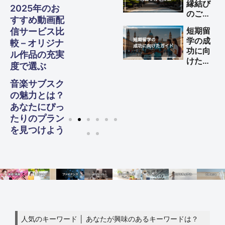
縁結び
2025年のお
のご利
すすめ動画配
益を得
短期留
信サービス比
る方法
学の成
較 – オリジナ
功に向
ル作品の充実
けた完
度で選ぶ
全ガイ
ド
音楽サブスク
の魅力とは？
あなたにぴっ
たりのプラン
を見つけよう
人気のキーワード │ あなたが興味のあるキーワードは？