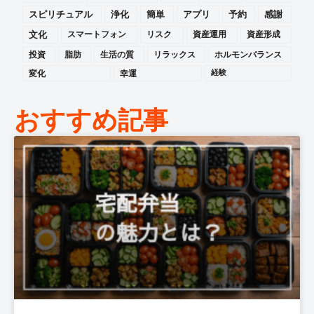
スピリチュアル
浄化
簡単
アプリ
予約
感謝
文化
スマートフォン
リスク
資産運用
資産形成
投資
脂肪
生活の質
リラックス
ホルモンバランス
変化
幸運
経験
おすすめ記事