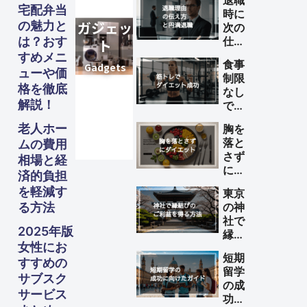
退職
宅配弁当
時に
の魅力と
次の
は？おす
仕事
が決
すめメニ
食事
まっ
ューや価
制限
てい
格を徹底
なし
ない
解説！
で筋
理由
トレ
の伝
老人ホー
胸を
によ
え方
落と
ムの費用
るダ
と円
さず
相場と経
イエ
満退
にダ
ット
済的負担
職の
イエ
を成
を軽減す
ため
東京
ット
功さ
のポ
る方法
の神
する
せる
イン
社で
方法
方法
2025年版
ト
縁結
女性にお
びの
短期
ご利
すすめの
留学
益を
サブスク
の成
得る
サービス
功に
方法