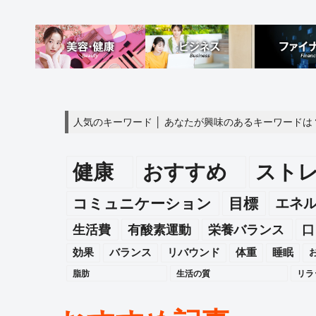
人気のキーワード │ あなたが興味のあるキーワードは
健康
おすすめ
スト
エネ
コミュニケーション
目標
生活費
有酸素運動
栄養バランス
口
効果
バランス
リバウンド
体重
睡眠
脂肪
生活の質
リラ