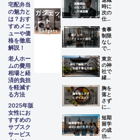
退職
宅配弁当
時に
の魅力と
次の
は？おす
仕事
が決
すめメニ
食事
まっ
ューや価
制限
てい
格を徹底
なし
ない
解説！
で筋
理由
トレ
の伝
老人ホー
東京
によ
え方
の神
ムの費用
るダ
と円
社で
相場と経
イエ
満退
縁結
ット
済的負担
職の
びの
を成
を軽減す
ため
胸を
ご利
功さ
のポ
る方法
落と
益を
せる
イン
さず
得る
方法
2025年版
ト
にダ
方法
女性にお
イエ
短期
ット
すすめの
留学
する
サブスク
の成
方法
サービス
功に