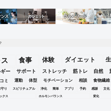
？
レス
食事
体験
ダイエット
ルギー
サポート
ストレッチ
筋トレ
自然
運動
体型
モチベーション
相談
食物繊維
コミ
お守り
スピリチュアル
浄化
簡単
アプリ
予約
感謝
文化
ックス
ホルモンバランス
変化