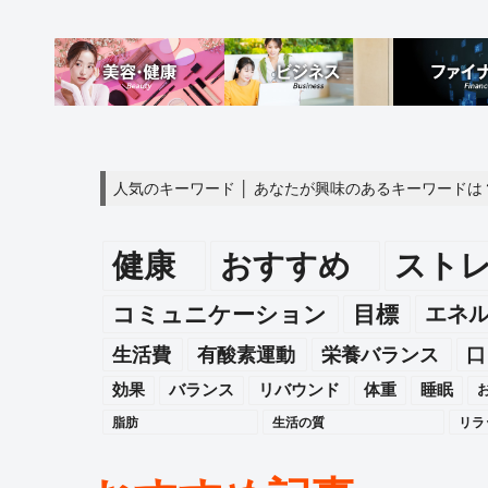
人気のキーワード │ あなたが興味のあるキーワードは
健康
おすすめ
スト
エネ
コミュニケーション
目標
生活費
有酸素運動
栄養バランス
口
効果
バランス
リバウンド
体重
睡眠
脂肪
生活の質
リラ