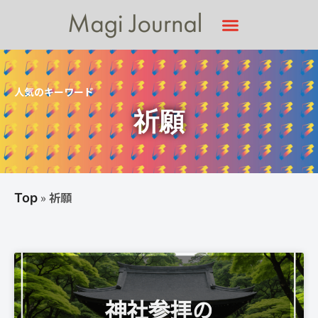
人気のキーワード
祈願
»
祈願
Top