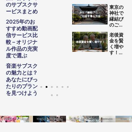
する方
のサブスクサ
東京の
法
ービスまとめ
神社で
縁結び
2025年のお
のご利
すすめ動画配
益を得
老後資
信サービス比
る方法
金を賢
較 – オリジナ
く増や
ル作品の充実
す！
度で選ぶ
60代
からの
音楽サブスク
生活設
の魅力とは？
計ガイ
あなたにぴっ
ド
たりのプラン
を見つけよう