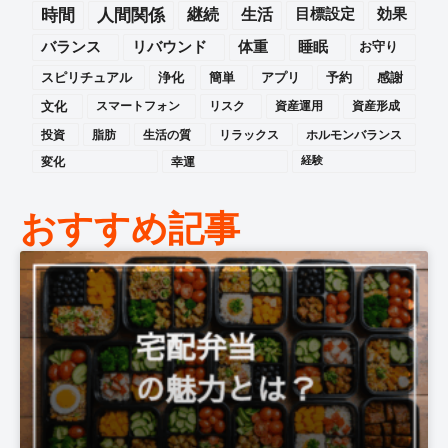
時間
人間関係
継続
生活
目標設定
効果
バランス
リバウンド
体重
睡眠
お守り
スピリチュアル
浄化
簡単
アプリ
予約
感謝
文化
スマートフォン
リスク
資産運用
資産形成
投資
脂肪
生活の質
リラックス
ホルモンバランス
変化
幸運
経験
おすすめ記事