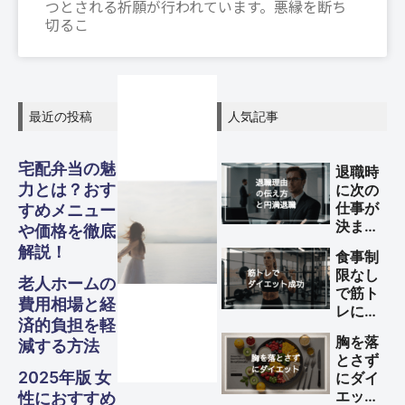
つとされる祈願が行われています。悪縁を断ち
切るこ
最近の投稿
人気記事
グル
グル
グル
スピリ
スピリ
スピリ
宅配弁当の魅
退職時
ガジェ
ビジネ
ファイ
美容・
ガジェ
ビジネ
ファイ
美容・
ガジェ
ビジネ
ファイ
美容・
力とは？おす
に次の
Other
Other
Other
メ・フ
メ・フ
メ・フ
旅行
旅行
旅行
チュア
チュア
チュア
仕事が
すめメニュー
ナンス
ナンス
ナンス
ット
健康
ット
健康
ット
健康
ス
ス
ス
決まっ
や価格を徹底
S
S
S
ード
ード
ード
ていな
ル
ル
ル
解説！
Travel
Travel
Travel
食事制
い理由
限なし
Business
Business
Business
Gadgets
Gadgets
Gadgets
Finance
Finance
Finance
Beauty
Beauty
Beauty
の伝え
老人ホームの
で筋ト
Gourmet・
Gourmet・
Gourmet・
方と円
Spiritual
Spiritual
Spiritual
費用相場と経
Food
Food
Food
レによ
満退職
済的負担を軽
るダイ
のため
胸を落
減する方法
エット
のポイ
とさず
を成功
ント
2025年版 女
にダイ
させる
エット
性におすすめ
方法