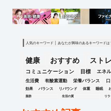
人気のキーワード │ あなたが興味のあるキーワードは
健康
おすすめ
スト
エネ
コミュニケーション
目標
生活費
有酸素運動
栄養バランス
口
効果
バランス
リバウンド
体重
睡眠
脂肪
生活の質
リラ