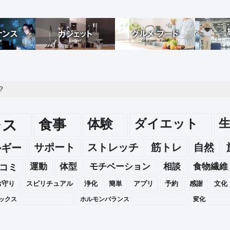
？
レス
食事
体験
ダイエット
ルギー
サポート
ストレッチ
筋トレ
自然
運動
体型
モチベーション
相談
食物繊維
コミ
お守り
スピリチュアル
浄化
簡単
アプリ
予約
感謝
文化
ックス
ホルモンバランス
変化