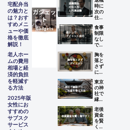
退職
宅配弁当
時に
の魅力と
次の
は？おす
仕事
が決
すめメニ
食事
まっ
ューや価
制限
てい
格を徹底
なし
ない
解説！
で筋
理由
トレ
の伝
老人ホー
胸を
によ
え方
落と
ムの費用
るダ
と円
さず
相場と経
イエ
満退
にダ
ット
済的負担
職の
イエ
を成
を軽減す
ため
東京
ット
功さ
のポ
る方法
の神
する
せる
イン
社で
方法
方法
2025年版
ト
縁結
女性にお
びの
老後
ご利
すすめの
資金
益を
サブスク
を賢
得る
サービス
く増
方法