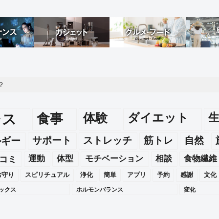
？
レス
食事
体験
ダイエット
ルギー
サポート
ストレッチ
筋トレ
自然
運動
体型
モチベーション
相談
食物繊維
コミ
お守り
スピリチュアル
浄化
簡単
アプリ
予約
感謝
文化
ックス
ホルモンバランス
変化