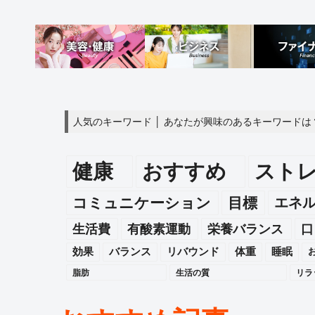
人気のキーワード │ あなたが興味のあるキーワードは
健康
おすすめ
スト
エネ
コミュニケーション
目標
生活費
有酸素運動
栄養バランス
口
効果
バランス
リバウンド
体重
睡眠
脂肪
生活の質
リラ