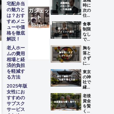
退職
宅配弁当
時に
の魅力と
次の
は？おす
仕事
が決
すめメニ
食事
まっ
ューや価
制限
てい
格を徹底
なし
ない
解説！
で筋
理由
トレ
の伝
老人ホー
胸を
によ
え方
落と
ムの費用
るダ
と円
さず
相場と経
イエ
満退
にダ
ット
済的負担
職の
イエ
を成
を軽減す
ため
東京
ット
功さ
のポ
る方法
の神
する
せる
イン
社で
方法
方法
2025年版
ト
縁結
女性にお
びの
老後
ご利
すすめの
資金
益を
サブスク
を賢
得る
サービス
く増
方法