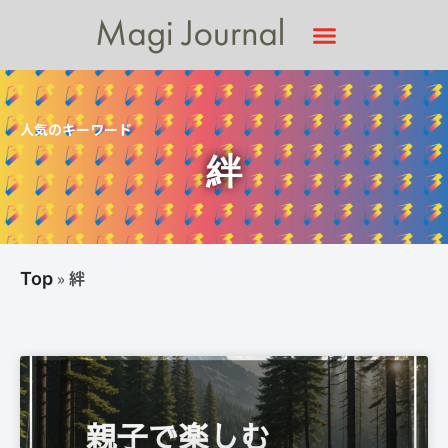
人気のキーワード
絆
»
絆
Top