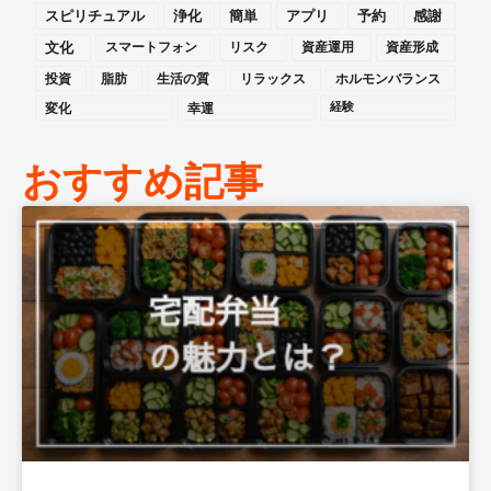
スピリチュアル
浄化
簡単
アプリ
予約
感謝
文化
スマートフォン
リスク
資産運用
資産形成
投資
脂肪
生活の質
リラックス
ホルモンバランス
変化
幸運
経験
おすすめ記事