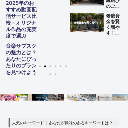
縁結び
2025年のお
のご利
すすめ動画配
益を得
老後資
信サービス比
る方法
金を賢
較 – オリジナ
く増や
ル作品の充実
す！
度で選ぶ
60代
からの
音楽サブスク
生活設
の魅力とは？
計ガイ
あなたにぴっ
ド
たりのプラン
を見つけよう
人気のキーワード │ あなたが興味のあるキーワードは？