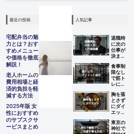
最近の投稿
人気記事
グル
グル
グル
宅配弁当の魅
スピリ
スピリ
スピリ
退職時
ガジェ
ビジネ
ファイ
美容・
ガジェ
ビジネ
ファイ
美容・
ガジェ
ビジネ
ファイ
美容・
力とは？おす
に次の
Other
Other
Other
旅行
旅行
旅行
メ・フ
メ・フ
メ・フ
仕事が
すめメニュー
チュア
チュア
チュア
決まっ
ナンス
ナンス
ナンス
ット
健康
ット
健康
ット
健康
ス
ス
ス
や価格を徹底
S
S
S
ていな
ード
ード
ード
解説！
ル
ル
ル
食事制
Travel
Travel
Travel
い理由
限なし
の伝え
Business
Business
Business
Gadgets
Gadgets
Gadgets
Finance
Finance
Finance
Beauty
Beauty
Beauty
老人ホームの
で筋ト
方と円
Gourmet・
Gourmet・
Gourmet・
費用相場と経
Spiritual
Spiritual
Spiritual
レによ
Food
Food
Food
満退職
済的負担を軽
るダイ
のため
胸を落
減する方法
エット
のポイ
とさず
を成功
ント
2025年版 女
にダイ
させる
エット
性におすすめ
方法
する方
のサブスクサ
東京の
法
ービスまとめ
神社で