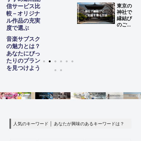
全ガイ
東京の
信サービス比
ド
神社で
較 – オリジナ
縁結び
ル作品の充実
のご利
度で選ぶ
益を得
る方法
音楽サブスク
の魅力とは？
あなたにぴっ
たりのプラン
を見つけよう
人気のキーワード │ あなたが興味のあるキーワードは？