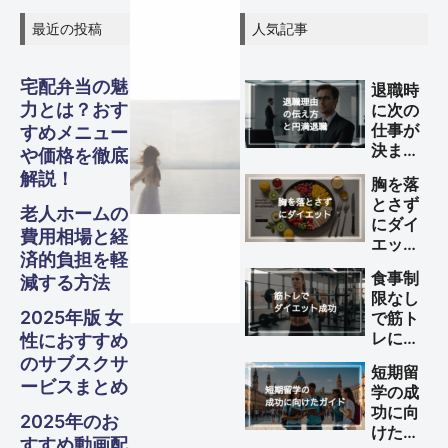
最近の投稿
人気記事
宅配弁当の魅
退職時
グル
グル
グル
スピリ
スピリ
スピリ
力とは？おす
に次の
ガジェ
ビジネ
ファイ
美容・
ガジェ
ビジネ
ファイ
美容・
ガジェ
ビジネ
ファイ
美容・
Other
Other
Other
仕事が
すめメニュー
旅行
旅行
旅行
メ・フ
メ・フ
メ・フ
決まっ
チュア
チュア
チュア
や価格を徹底
ナンス
ナンス
ナンス
ット
健康
ット
健康
ット
健康
ス
ス
ス
ていな
S
S
S
解説！
胸を落
い理由
Travel
Travel
Travel
ード
ード
ード
ル
ル
ル
とさず
の伝え
老人ホームの
にダイ
Business
Business
Business
Gadgets
Gadgets
Gadgets
Finance
Finance
Finance
Beauty
Beauty
Beauty
方と円
費用相場と経
エット
満退職
Gourmet・
Gourmet・
Gourmet・
Spiritual
Spiritual
Spiritual
済的負担を軽
する方
Food
Food
Food
のため
食事制
減する方法
法
のポイ
限なし
ント
2025年版 女
で筋ト
レによ
性におすすめ
るダイ
のサブスクサ
短期留
エット
ービスまとめ
学の成
を成功
功に向
させる
2025年のお
けた完
方法
すすめ動画配