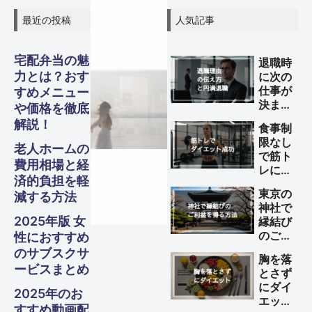
最近の投稿
人気記事
宅配弁当の魅
退職時
力とは？おす
に次の
グル
グル
グル
スピリ
スピリ
スピリ
ガジェ
ビジネ
ファイ
美容・
ガジェ
ビジネ
ファイ
美容・
ガジェ
ビジネ
ファイ
美容・
仕事が
すめメニュー
Other
Other
Other
旅行
旅行
旅行
決まっ
や価格を徹底
メ・フ
メ・フ
メ・フ
チュア
チュア
チュア
ていな
ナンス
ナンス
ナンス
ット
健康
ット
健康
ット
健康
ス
ス
ス
解説！
S
S
S
食事制
い理由
Travel
Travel
Travel
ード
ード
ード
限なし
ル
ル
ル
の伝え
老人ホームの
で筋ト
方と円
Business
Business
Business
Gadgets
Gadgets
Gadgets
Finance
Finance
Finance
Beauty
Beauty
Beauty
費用相場と経
レによ
満退職
済的負担を軽
Gourmet・
Gourmet・
Gourmet・
るダイ
Spiritual
Spiritual
Spiritual
のため
Food
Food
Food
東京の
減する方法
エット
のポイ
神社で
を成功
ント
2025年版 女
縁結び
させる
のご利
性におすすめ
方法
益を得
のサブスクサ
胸を落
る方法
ービスまとめ
とさず
にダイ
2025年のお
エット
すすめ動画配