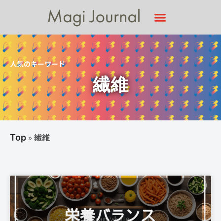
人気のキーワード
繊維
»
繊維
Top