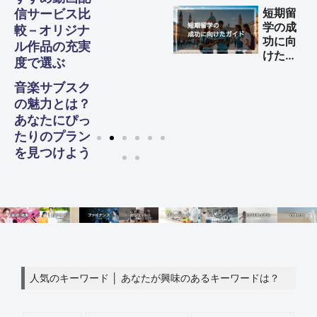
する方
短期留
信サービス比
法
学の成
較 – オリジナ
功に向
ル作品の充実
けた完
度で選ぶ
全ガイ
ド
音楽サブスク
の魅力とは？
あなたにぴっ
たりのプラン
を見つけよう
人気のキーワード │ あなたが興味のあるキーワードは？