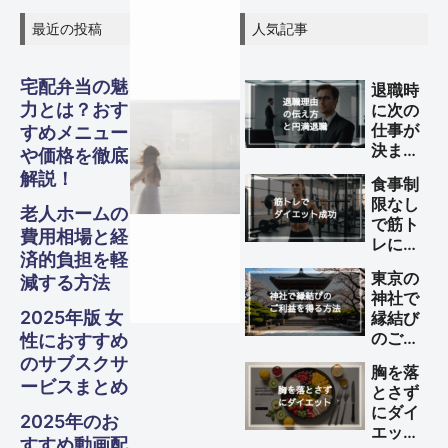
最近の投稿
人気記事
宅配弁当の魅
退職時
力とは？おす
に次の
グル
グル
グル
スピリ
スピリ
スピリ
仕事が
ガジェ
ビジネ
ファイ
美容・
ガジェ
ビジネ
ファイ
美容・
ガジェ
ビジネ
ファイ
美容・
すめメニュー
Other
Other
Other
旅行
旅行
旅行
決まっ
や価格を徹底
メ・フ
メ・フ
メ・フ
チュア
チュア
チュア
ていな
ナンス
ナンス
ナンス
ット
健康
ット
健康
ット
健康
ス
ス
ス
解説！
S
S
S
食事制
い理由
Travel
Travel
Travel
限なし
ード
ード
ード
の伝え
ル
ル
ル
老人ホームの
で筋ト
方と円
Business
Business
Business
Gadgets
Gadgets
Gadgets
Finance
Finance
Finance
Beauty
Beauty
Beauty
費用相場と経
レによ
満退職
済的負担を軽
Gourmet・
Gourmet・
Gourmet・
るダイ
Spiritual
Spiritual
Spiritual
のため
東京の
Food
Food
Food
減する方法
エット
のポイ
神社で
を成功
ント
2025年版 女
縁結び
させる
のご利
性におすすめ
方法
益を得
のサブスクサ
胸を落
る方法
ービスまとめ
とさず
にダイ
2025年のお
エット
すすめ動画配