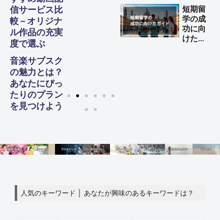
する方
短期留
信サービス比
法
学の成
較 – オリジナ
功に向
ル作品の充実
けた完
度で選ぶ
全ガイ
ド
音楽サブスク
の魅力とは？
あなたにぴっ
たりのプラン
を見つけよう
人気のキーワード │ あなたが興味のあるキーワードは？