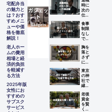
退職
宅配弁当
時に
の魅力と
次の
は？おす
仕事
が決
すめメニ
食事
まっ
ューや価
制限
てい
格を徹底
なし
ない
解説！
で筋
理由
トレ
の伝
老人ホー
胸を
によ
え方
落と
ムの費用
るダ
と円
さず
相場と経
イエ
満退
にダ
ット
済的負担
職の
イエ
を成
を軽減す
ため
東京
ット
功さ
のポ
る方法
の神
する
せる
イン
社で
方法
方法
2025年版
ト
縁結
女性にお
びの
老後
ご利
すすめの
資金
益を
サブスク
を賢
得る
サービス
く増
方法