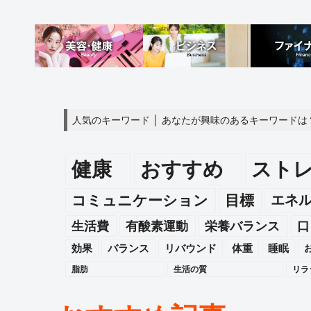
人気のキーワード │ あなたが興味のあるキーワードは
健康
おすすめ
スト
エネ
コミュニケーション
目標
生活費
有酸素運動
栄養バランス
口
効果
バランス
リバウンド
体重
睡眠
脂肪
生活の質
リラ