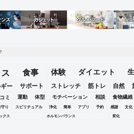
？
レス
食事
体験
ダイエット
ルギー
サポート
ストレッチ
筋トレ
自然
運動
体型
モチベーション
相談
食物繊維
コミ
お守り
スピリチュアル
浄化
簡単
アプリ
予約
感謝
文化
ックス
ホルモンバランス
変化