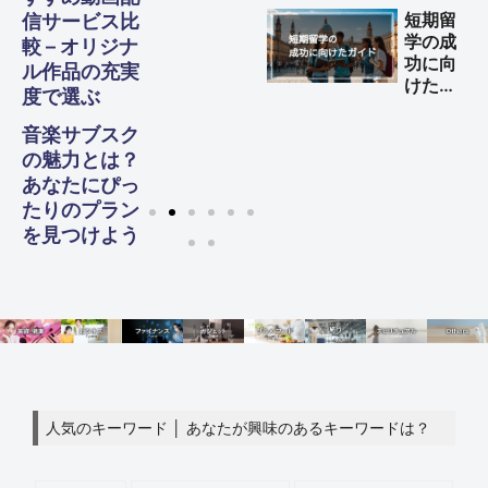
する方
短期留
信サービス比
法
学の成
較 – オリジナ
功に向
ル作品の充実
けた完
度で選ぶ
全ガイ
ド
音楽サブスク
の魅力とは？
あなたにぴっ
たりのプラン
を見つけよう
人気のキーワード │ あなたが興味のあるキーワードは？