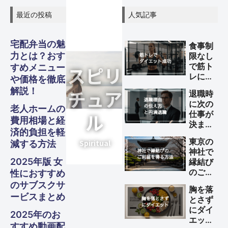
最近の投稿
人気記事
グル
グル
グル
スピリ
スピリ
スピリ
宅配弁当の魅
食事制
ガジェ
ビジネ
ファイ
美容・
ガジェ
ビジネ
ファイ
美容・
ガジェ
ビジネ
ファイ
美容・
力とは？おす
限なし
Other
Other
Other
メ・フ
メ・フ
メ・フ
チュア
チュア
チュア
旅行
旅行
旅行
で筋ト
すめメニュー
ナンス
ナンス
ナンス
ット
健康
ット
健康
ット
健康
ス
ス
ス
レによ
や価格を徹底
S
S
S
ード
ード
ード
ル
ル
ル
るダイ
Travel
Travel
Travel
解説！
退職時
エット
Business
Business
Business
Gadgets
Gadgets
Gadgets
Finance
Finance
Finance
Beauty
Beauty
Beauty
に次の
を成功
老人ホームの
Gourmet・
Gourmet・
Gourmet・
Spiritual
Spiritual
Spiritual
仕事が
させる
Food
Food
Food
費用相場と経
決まっ
方法
済的負担を軽
ていな
東京の
減する方法
い理由
神社で
の伝え
2025年版 女
縁結び
方と円
のご利
性におすすめ
満退職
益を得
のサブスクサ
のため
胸を落
る方法
のポイ
ービスまとめ
とさず
ント
にダイ
2025年のお
エット
すすめ動画配