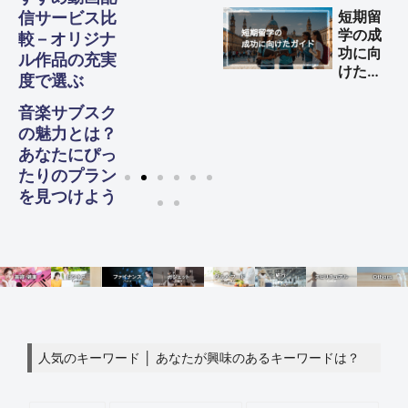
する方
短期留
信サービス比
法
学の成
較 – オリジナ
功に向
ル作品の充実
けた完
度で選ぶ
全ガイ
ド
音楽サブスク
の魅力とは？
あなたにぴっ
たりのプラン
を見つけよう
人気のキーワード │ あなたが興味のあるキーワードは？