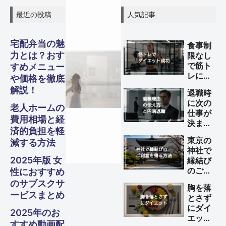
最近の投稿
人気記事
宅配弁当の魅
食事制
力とは？おす
限なし
グル
グル
グル
スピリ
スピリ
スピリ
で筋ト
すめメニュー
ガジェ
ビジネ
ファイ
美容・
ガジェ
ビジネ
ファイ
美容・
ガジェ
ビジネ
ファイ
美容・
Other
Other
Other
旅行
旅行
旅行
レによ
や価格を徹底
メ・フ
メ・フ
メ・フ
るダイ
チュア
チュア
チュア
解説！
ナンス
ナンス
ナンス
ット
健康
ット
健康
ット
健康
ス
ス
ス
退職時
S
S
S
エット
Travel
Travel
Travel
に次の
を成功
老人ホームの
ード
ード
ード
ル
ル
ル
仕事が
させる
費用相場と経
Business
Business
Business
Gadgets
Gadgets
Gadgets
Finance
Finance
Finance
Beauty
Beauty
Beauty
決まっ
方法
済的負担を軽
ていな
Gourmet・
Gourmet・
Gourmet・
Spiritual
Spiritual
Spiritual
東京の
減する方法
い理由
Food
Food
Food
神社で
の伝え
2025年版 女
縁結び
方と円
のご利
性におすすめ
満退職
益を得
のサブスクサ
のため
胸を落
る方法
のポイ
ービスまとめ
とさず
ント
にダイ
2025年のお
エット
すすめ動画配