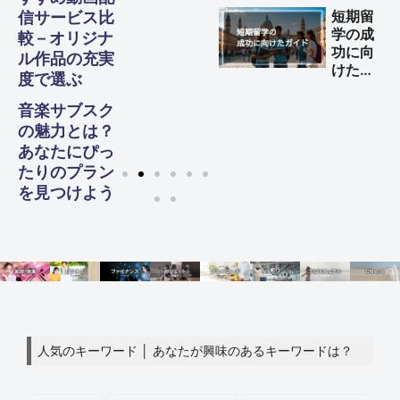
する方
短期留
信サービス比
法
学の成
較 – オリジナ
功に向
ル作品の充実
けた完
度で選ぶ
全ガイ
ド
音楽サブスク
の魅力とは？
あなたにぴっ
たりのプラン
を見つけよう
人気のキーワード │ あなたが興味のあるキーワードは？