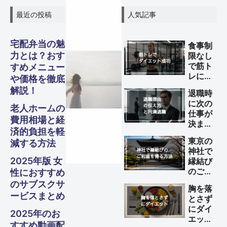
最近の投稿
人気記事
宅配弁当の魅
食事制
力とは？おす
限なし
グル
グル
グル
スピリ
スピリ
スピリ
で筋ト
すめメニュー
ガジェ
ビジネ
ファイ
美容・
ガジェ
ビジネ
ファイ
美容・
ガジェ
ビジネ
ファイ
美容・
Other
Other
Other
旅行
旅行
旅行
レによ
や価格を徹底
メ・フ
メ・フ
メ・フ
チュア
チュア
チュア
るダイ
解説！
ナンス
ナンス
ナンス
ット
健康
ット
健康
ット
健康
ス
ス
ス
退職時
S
S
S
エット
Travel
Travel
Travel
に次の
を成功
ード
ード
ード
老人ホームの
ル
ル
ル
仕事が
させる
Business
Business
Business
Gadgets
Gadgets
Gadgets
Finance
Finance
Finance
Beauty
Beauty
Beauty
費用相場と経
決まっ
方法
済的負担を軽
ていな
Gourmet・
Gourmet・
Gourmet・
Spiritual
Spiritual
Spiritual
東京の
減する方法
Food
Food
Food
い理由
神社で
の伝え
2025年版 女
縁結び
方と円
のご利
性におすすめ
満退職
益を得
のサブスクサ
のため
胸を落
る方法
のポイ
ービスまとめ
とさず
ント
にダイ
2025年のお
エット
すすめ動画配