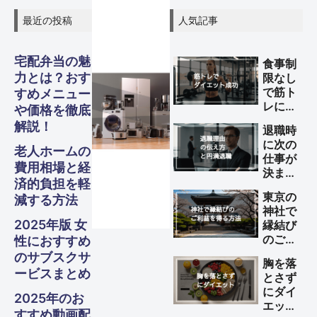
最近の投稿
人気記事
宅配弁当の魅
食事制
力とは？おす
限なし
で筋ト
すめメニュー
レによ
や価格を徹底
グル
グル
グル
スピリ
スピリ
スピリ
ガジェ
ビジネ
ファイ
美容・
ガジェ
ビジネ
ファイ
美容・
ガジェ
ビジネ
ファイ
美容・
Other
Other
Other
旅行
旅行
旅行
るダイ
解説！
退職時
エット
に次の
メ・フ
メ・フ
メ・フ
チュア
チュア
チュア
ナンス
ナンス
ナンス
ット
健康
ット
健康
ット
健康
ス
ス
ス
S
S
S
を成功
老人ホームの
Travel
Travel
Travel
仕事が
させる
費用相場と経
決まっ
方法
ード
ード
ード
ル
ル
ル
済的負担を軽
ていな
Business
Business
Business
Gadgets
Gadgets
Gadgets
Finance
Finance
Finance
Beauty
Beauty
Beauty
東京の
減する方法
い理由
神社で
の伝え
Gourmet・
Gourmet・
Gourmet・
Spiritual
Spiritual
Spiritual
2025年版 女
縁結び
方と円
Food
Food
Food
のご利
性におすすめ
満退職
益を得
のサブスクサ
のため
胸を落
る方法
のポイ
ービスまとめ
とさず
ント
にダイ
2025年のお
エット
すすめ動画配