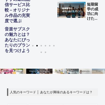
する方
短期留
信サービス比
法
学の成
較 – オリジナ
功に向
ル作品の充実
けた完
度で選ぶ
全ガイ
ド
音楽サブスク
の魅力とは？
あなたにぴっ
たりのプラン
を見つけよう
人気のキーワード │ あなたが興味のあるキーワードは？