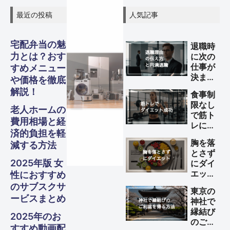
最近の投稿
人気記事
宅配弁当の魅
退職時
力とは？おす
に次の
仕事が
すめメニュー
グル
グル
グル
決まっ
スピリ
スピリ
スピリ
ガジェ
ビジネ
ファイ
美容・
ガジェ
ビジネ
ファイ
美容・
ガジェ
ビジネ
ファイ
美容・
や価格を徹底
Other
Other
Other
旅行
旅行
旅行
ていな
解説！
食事制
い理由
メ・フ
メ・フ
メ・フ
チュア
チュア
チュア
ナンス
ナンス
ナンス
ット
健康
ット
健康
ット
健康
ス
ス
ス
S
S
S
限なし
の伝え
老人ホームの
Travel
Travel
Travel
で筋ト
方と円
費用相場と経
ード
ード
ード
ル
ル
ル
レによ
満退職
Business
Business
Business
Gadgets
Gadgets
Gadgets
Finance
Finance
Finance
Beauty
Beauty
Beauty
済的負担を軽
るダイ
のため
胸を落
減する方法
エット
のポイ
とさず
Gourmet・
Gourmet・
Gourmet・
Spiritual
Spiritual
Spiritual
を成功
ント
Food
Food
Food
2025年版 女
にダイ
させる
エット
性におすすめ
方法
する方
のサブスクサ
東京の
法
ービスまとめ
神社で
縁結び
2025年のお
のご利
すすめ動画配