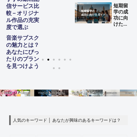
益を得
短期留
信サービス比
る方法
学の成
較 – オリジナ
功に向
ル作品の充実
けた完
度で選ぶ
全ガイ
ド
音楽サブスク
の魅力とは？
あなたにぴっ
たりのプラン
を見つけよう
人気のキーワード │ あなたが興味のあるキーワードは？