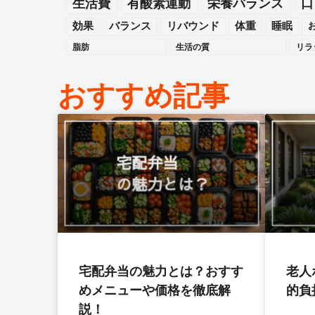
生活費
有酸素運動
栄養バランス
口
効果
バランス
リバウンド
体重
睡眠
脂肪
生活の質
リラ
おすすめ記事
宅配弁当の魅力とは？おすす
老人
めメニューや価格を徹底解
的負
説！