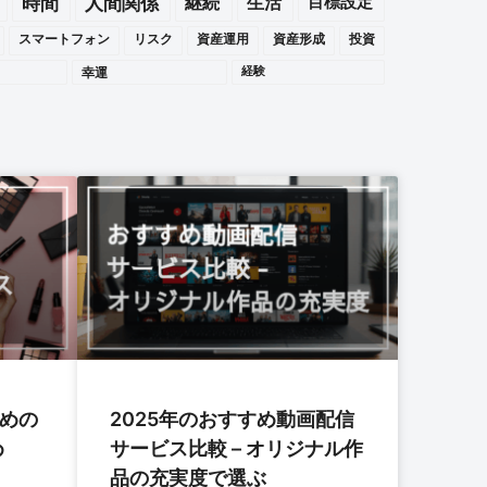
時間
人間関係
継続
生活
目標設定
スマートフォン
リスク
資産運用
資産形成
投資
幸運
経験
すめの
2025年のおすすめ動画配信
め
サービス比較 – オリジナル作
品の充実度で選ぶ