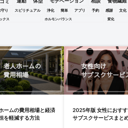
運動
体型
モチベーション
相談
食物繊維
コミ
お守り
スピリチュアル
浄化
簡単
アプリ
予約
感謝
文化
ックス
ホルモンバランス
変化
ホームの費用相場と経済
2025年版 女性におす
担を軽減する方法
サブスクサービスまと