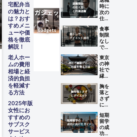
退職
宅配弁当
時に
の魅力と
次の
は？おす
仕事
が決
すめメニ
Others
Others
Others
ビジネス
ビジネス
ビジネス
旅行
旅行
旅行
食事
まっ
ガジェッ
スピリチ
ファイナ
美容・健
ガジェッ
スピリチ
ファイナ
美容・健
ガジェッ
スピリチ
ファイナ
美容・健
グルメ・
グルメ・
グルメ・
ューや価
制限
てい
ュアル
ュアル
ュアル
ンス
ンス
ンス
ト
康
ト
康
ト
康
Business
Business
Business
Travel
Travel
Travel
格を徹底
フード
フード
フード
なし
ない
解説！
で筋
理由
Gadgets
Spiritual
Gadgets
Spiritual
Gadgets
Spiritual
Finance
Finance
Finance
Beauty
Beauty
Beauty
Gourmet・
Gourmet・
Gourmet・
トレ
の伝
Food
Food
Food
老人ホー
東京
によ
え方
の神
ムの費用
るダ
と円
社で
相場と経
イエ
満退
縁結
ット
済的負担
職の
びの
を成
を軽減す
ため
胸を
ご利
功さ
のポ
る方法
落と
益を
せる
イン
さず
得る
方法
2025年版
ト
にダ
方法
女性にお
イエ
短期
ット
すすめの
留学
する
サブスク
の成
方法
サービス
功に