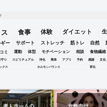
？
レス
食事
体験
ダイエット
ルギー
サポート
ストレッチ
筋トレ
自然
運動
体型
モチベーション
相談
食物繊維
コミ
お守り
スピリチュアル
浄化
簡単
アプリ
予約
感謝
文化
ックス
ホルモンバランス
変化