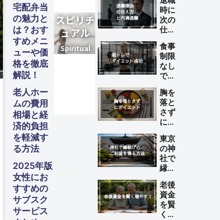
退職
宅配弁当
時に
グルメ・
グルメ・
グルメ・
ガジェッ
スピリチ
ファイナ
美容・健
ガジェッ
スピリチ
ファイナ
美容・健
ガジェッ
スピリチ
ファイナ
美容・健
の魅力と
次の
ビジネス
ビジネス
ビジネス
旅行
旅行
旅行
フード
フード
フード
は？おす
仕事
Others
Others
Others
ュアル
ュアル
ュアル
ンス
ンス
ンス
ト
康
ト
康
ト
康
が決
すめメニ
Business
Business
Business
Travel
Travel
Travel
Gourmet・
Gourmet・
Gourmet・
食事
Gadgets
Spiritual
Gadgets
Spiritual
Gadgets
Spiritual
Finance
Finance
Finance
Beauty
Beauty
Beauty
まっ
ューや価
Food
Food
Food
制限
てい
格を徹底
なし
ない
解説！
で筋
理由
トレ
の伝
老人ホー
胸を
によ
え方
落と
ムの費用
るダ
と円
さず
相場と経
イエ
満退
にダ
ット
済的負担
職の
イエ
を成
を軽減す
ため
東京
ット
功さ
のポ
る方法
の神
する
せる
イン
社で
方法
方法
2025年版
ト
縁結
女性にお
びの
老後
ご利
すすめの
資金
益を
サブスク
を賢
得る
サービス
く増
方法