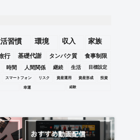
生活習慣
環境
収入
家族
旅行
基礎代謝
タンパク質
食事制限
時間
人間関係
継続
生活
目標設定
スマートフォン
リスク
資産運用
資産形成
投資
幸運
経験